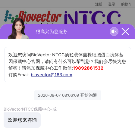
注册
登录
购物车
很高兴为您服务
BioVector 质粒载体菌株细胞蛋白抗体基因保藏中
全部产品
心
NTCC典型培养物保藏中心
BioVector NTCC Inc.
订购电话TEL:
400-800-2947
工作QQ/微信:
1843439339
Email:BioVector@163.com
首页
»
最新产品