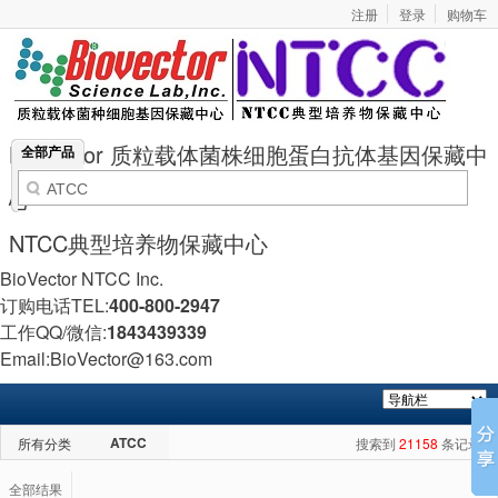
注册
登录
购物车
BioVector 质粒载体菌株细胞蛋白抗体基因保藏中
全部产品
心
NTCC典型培养物保藏中心
BioVector NTCC Inc.
订购电话TEL:
400-800-2947
工作QQ/微信:
1843439339
Email:BioVector@163.com
ATCC
所有分类
搜索到
21158
条记录
全部结果