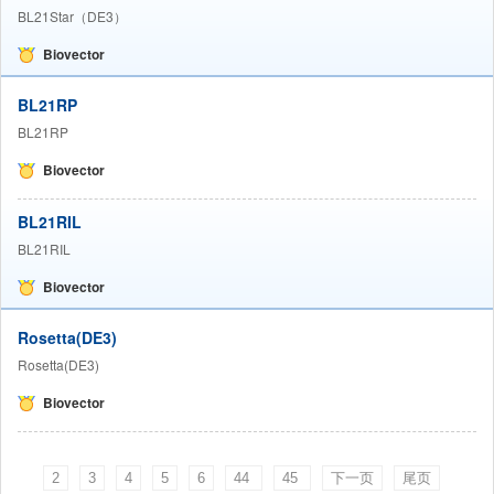
BL21Star（DE3）
Biovector
BL21RP
BL21RP
Biovector
BL21RIL
BL21RIL
Biovector
Rosetta(DE3)
Rosetta(DE3)
Biovector
2
3
4
5
6
44
45
下一页
尾页