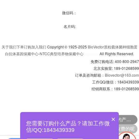
微信码：
名片码:
关于我们
下单订购
加入我们
Copyright © 1925-2025
BioVector质粒载体菌种细胞蛋
白抗体基因保藏中心
-
NTCC典型培养物保藏中心
All Rights Reserved.
京
ICP备13016347号-3
免费订购电话: 400-800-2947
北京实验室: 189-01268599
订单及咨询邮箱：
Biovector@163.com
工作QQ/微信：1843439339
经销商联系：189-01268599
可以介绍下你们的产品吗
×
您需要订购什么产品？请加工作微
产品是怎么收费的呢
信/QQ:1843439339