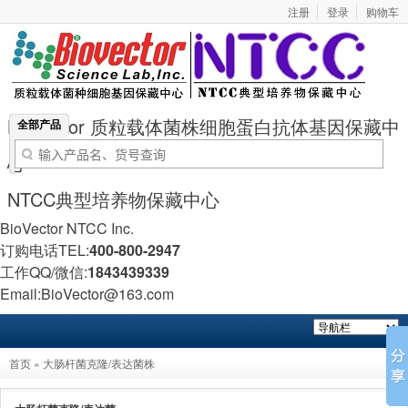
注册
登录
购物车
BioVector 质粒载体菌株细胞蛋白抗体基因保藏中
全部产品
心
NTCC典型培养物保藏中心
BioVector NTCC Inc.
订购电话TEL:
400-800-2947
工作QQ/微信:
1843439339
Email:BioVector@163.com
首页
»
大肠杆菌克隆/表达菌株