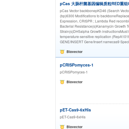
pCas 大肠杆菌基因编辑质粒RED重组Cas9载
pCas Vector backbonepKD46 (Search Vector
(bp)6300 Modifications to backboneReplace
Expression, CRISPR ; Lambda Red recom
Bacterial Resistance(s)Kanamycin Growth 
Strain(s)DH5alpha Growth instructionsMust 
temperature-sensitive replication (RepA1
GENE/INSERT Gene/Insert namecas9 Specie
Biovector
pCRISPomyces-1
pCRISPomyces-1
Biovector
pET-Cas9-6xHis
pET-Cas9-6xHis
Biovector