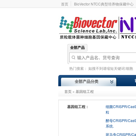
首页
BioVector NTCC典型培养物保藏中心
全部产品
热门搜索：
如搜不到请缩短关键词:细胞
基因型
价格报价
ATCC
Addgene
全部产品分类
首页
»
基因组工程
基因组工程：
细菌CRISPR/Ca
粒
酵母CRISPR/Ca
系统.
斑马鱼CRISPR/C