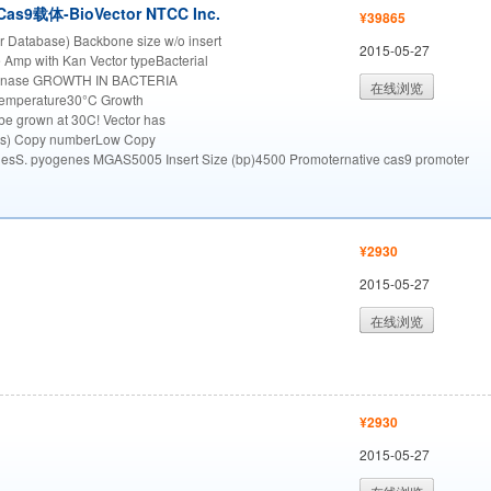
体-BioVector NTCC Inc.
¥39865
 Database) Backbone size w/o insert
2015-05-27
 Amp with Kan Vector typeBacterial
binase GROWTH IN BACTERIA
在线浏览
Temperature30°C Growth
be grown at 30C! Vector has
01ts) Copy numberLow Copy
sS. pyogenes MGAS5005 Insert Size (bp)4500 Promoternative cas9 promoter
¥2930
2015-05-27
在线浏览
¥2930
2015-05-27