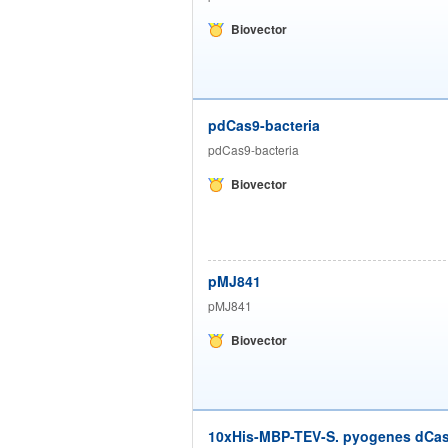
Biovector
pdCas9-bacteria
pdCas9-bacteria
Biovector
pMJ841
pMJ841
Biovector
10xHis-MBP-TEV-S. pyogenes dCa