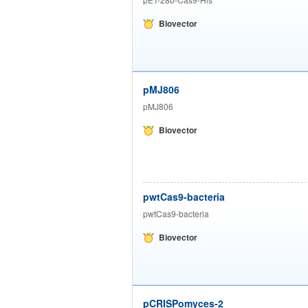
Biovector
pMJ806
pMJ806
Biovector
pwtCas9-bacteria
pwtCas9-bacteria
Biovector
pCRISPomyces-2