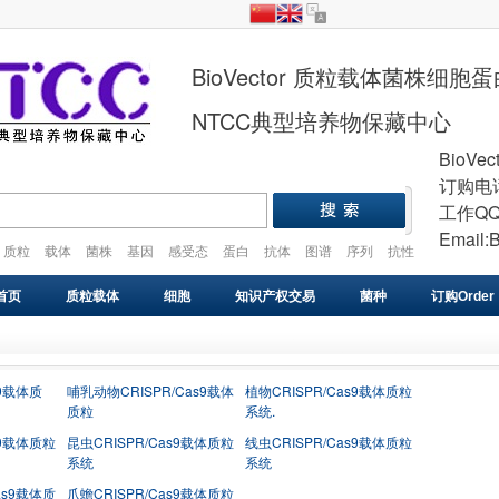
BioVector 质粒载体菌株细
NTCC典型培养物保藏中心
BioVec
订购电话
工作QQ
Email:
质粒
载体
菌株
基因
感受态
蛋白
抗体
图谱
序列
抗性
plasmid
vector
gene
cell
strain
首页
质粒载体
细胞
知识产权交易
菌种
订购Order
基因库
感受态
VIRUS
药物研发
基因合成
s9载体质
哺乳动物CRISPR/Cas9载体
植物CRISPR/Cas9载体质粒
质粒
系统.
s9载体质粒
昆虫CRISPR/Cas9载体质粒
线虫CRISPR/Cas9载体质粒
系统
系统
as9载体质
爪蟾CRISPR/Cas9载体质粒