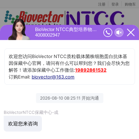
注册
登录
购物车
BioVector NTCC典型培养物保藏中心正在为您服务
4008002947
BioVector 质粒载体菌株细胞蛋白抗体基因保藏中
全部产品
心
NTCC典型培养物保藏中心
BioVector NTCC Inc.
订购电话TEL:
400-800-2947
工作QQ/微信:
1843439339
Email:BioVector@163.com
首页
»
国际细胞保藏