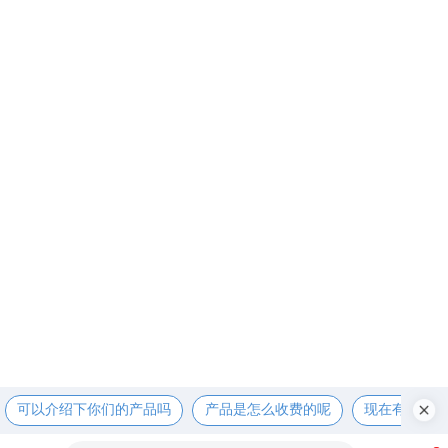
微信码：
名片码:
关于我们
下单订购
加入我们
Copyright © 1925-2025
BioVector质粒载体菌种细胞蛋
白抗体基因保藏中心
-
NTCC典型培养物保藏中心
All Rights Reserved.
京
ICP备13016347号-3
免费订购电话: 400-800-2947
北京实验室: 189-01268599
订单及咨询邮箱：
Biovector@163.com
工作QQ/微信：1843439339
经销商联系：189-01268599