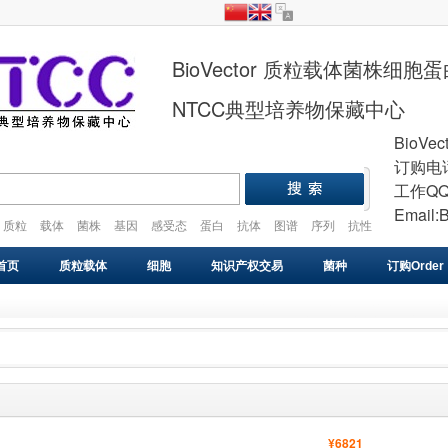
BioVector 质粒载体菌株细
NTCC典型培养物保藏中心
BioVec
订购电话
工作QQ
Email:
质粒
载体
菌株
基因
感受态
蛋白
抗体
图谱
序列
抗性
plasmid
vector
gene
cell
strain
首页
质粒载体
细胞
知识产权交易
菌种
订购Order
基因库
感受态
VIRUS
药物研发
基因合成
¥6821