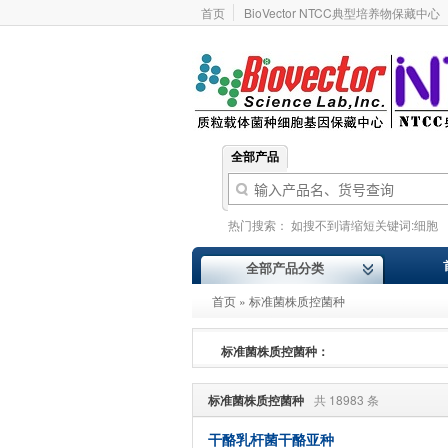
首页
BioVector NTCC典型培养物保藏中心
全部产品
热门搜索：
如搜不到请缩短关键词:细胞
基因型
价格报价
ATCC
Addgene
全部产品分类
首页
»
标准菌株质控菌种
标准菌株质控菌种：
标准菌株质控菌种
共 18983 条
干酪乳杆菌干酪亚种