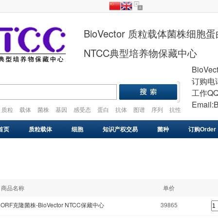
BioVector 质粒载体菌株细
NTCC典型培养物保藏中心
BioVec
订购电话
工作QQ
Email:
质粒
载体
菌株
基因
感受态
蛋白
抗体
图谱
序列
抗性
plasmid
vector
gene
cell
strain
首页
质粒载体
细胞
知识产权交易
菌种
订购Order
基因库
感受态
VIRUS
药物研发
基因合成
商品名称
单价
ORF克隆菌株-BioVector NTCC保藏中心
39865