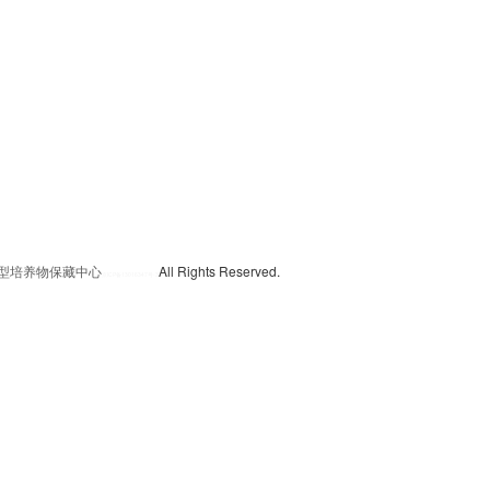
典型培养物保藏中心
All Rights Reserved.
京
ICP备13016347号-3