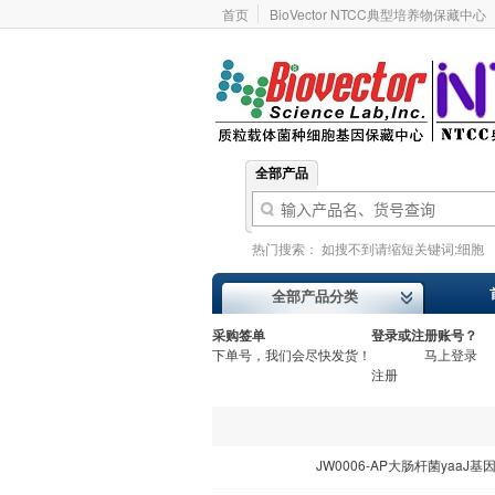
首页
BioVector NTCC典型培养物保藏中心
全部产品
热门搜索：
如搜不到请缩短关键词:细胞
基因型
价格报价
ATCC
Addgene
全部产品分类
采购签单
登录或注册账号？
下单号，我们会尽快发货！
马上登录
注册
JW0006-AP大肠杆菌yaaJ基因