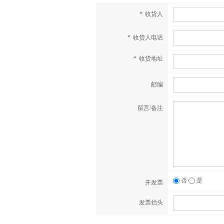
*
收货人
*
收货人电话
*
收货地址
邮编
留言/备注
否
是
开发票
发票抬头