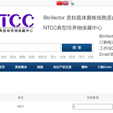
BioVector 质粒载体菌株细
NTCC典型培养物保藏中心
BioVec
订购电话
工作QQ
Email:
质粒
载体
菌株
基因
感受态
蛋白
抗体
图谱
序列
抗性
plasmid
vector
gene
cell
strain
首页
质粒载体
细胞
知识产权交易
菌种
订购Order
基因库
感受态
VIRUS
药物研发
基因合成
单价
采购数量
6821