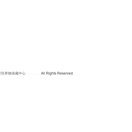
典型培养物保藏中心
All Rights Reserved.
京
ICP备13016347号-3