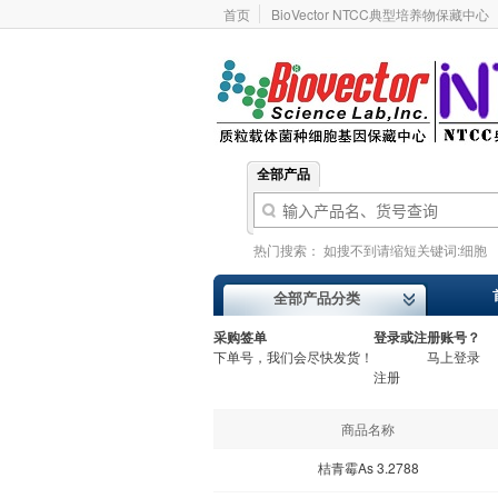
首页
BioVector NTCC典型培养物保藏中心
全部产品
热门搜索：
如搜不到请缩短关键词:细胞
基因型
价格报价
ATCC
Addgene
全部产品分类
采购签单
登录或注册账号？
下单号，我们会尽快发货！
马上登录
注册
商品名称
桔青霉As 3.2788