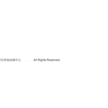
典型培养物保藏中心
All Rights Reserved.
京
ICP备13016347号-3