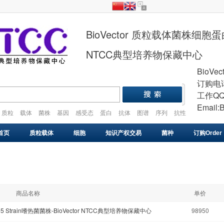
BioVector 质粒载体菌株细
NTCC典型培养物保藏中心
BioVec
订购电话
工作QQ
Email:
质粒
载体
菌株
基因
感受态
蛋白
抗体
图谱
序列
抗性
plasmid
vector
gene
cell
strain
首页
质粒载体
细胞
知识产权交易
菌种
订购Order
基因库
感受态
VIRUS
药物研发
基因合成
商品名称
单价
M 10135 Strain嗜热菌菌株-BioVector NTCC典型培养物保藏中心
98950