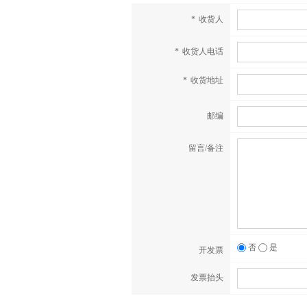
*
收货人
*
收货人电话
*
收货地址
邮编
留言/备注
否
是
开发票
发票抬头