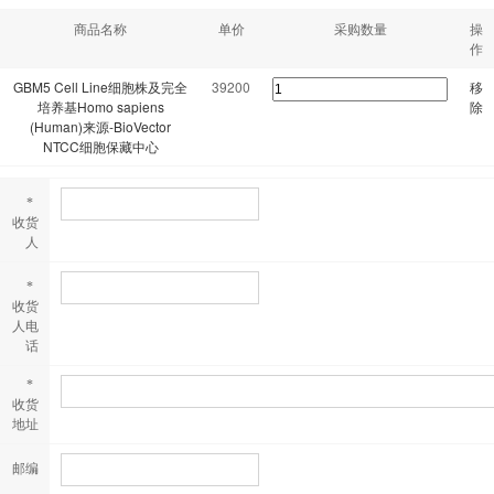
商品名称
单价
采购数量
操
作
GBM5 Cell Line细胞株及完全
39200
移
培养基Homo sapiens
除
(Human)来源-BioVector
NTCC细胞保藏中心
*
收货
人
*
收货
人电
话
*
收货
地址
邮编