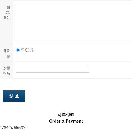
留
言/
备注
否
是
开发
票
发票
抬头
订单付款
Order & Payment
1.支付宝扫码支付