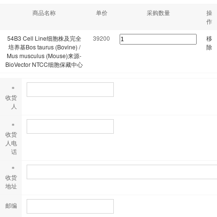
商品名称
单价
采购数量
操
作
54B3 Cell Line细胞株及完全
39200
移
培养基Bos taurus (Bovine) /
除
Mus musculus (Mouse)来源-
BioVector NTCC细胞保藏中心
*
收货
人
*
收货
人电
话
*
收货
地址
邮编