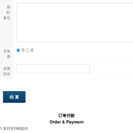
留
言/
备注
否
是
开发
票
发票
抬头
订单付款
Order & Payment
1.支付宝扫码支付