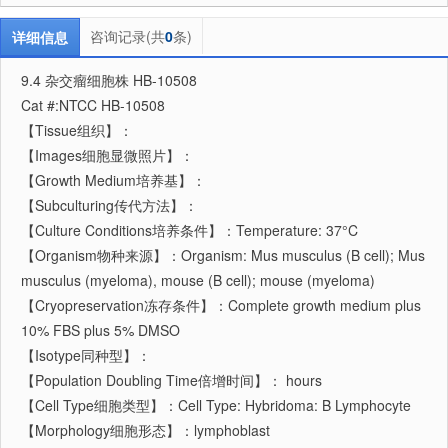
咨询记录(共
0
条)
详细信息
9.4 杂交瘤细胞株 HB-10508
Cat #:NTCC HB-10508
【Tissue组织】：
【Images细胞显微照片】：
【Growth Medium培养基】：
【Subculturing传代方法】：
【Culture Conditions培养条件】：Temperature: 37°C
【Organism物种来源】：Organism: Mus musculus (B cell); Mus
musculus (myeloma), mouse (B cell); mouse (myeloma)
【Cryopreservation冻存条件】：Complete growth medium plus
10% FBS plus 5% DMSO
【Isotype同种型】：
【Population Doubling Time倍增时间】： hours
【Cell Type细胞类型】：Cell Type: Hybridoma: B Lymphocyte
【Morphology细胞形态】：lymphoblast