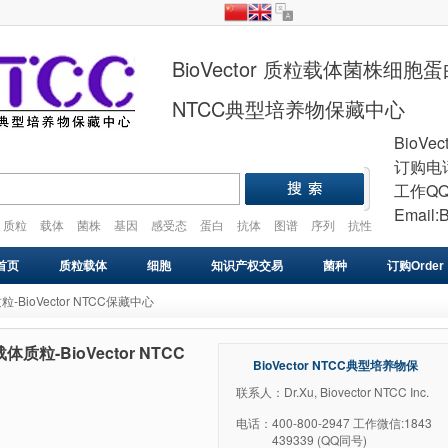
BioVector 质粒载体菌株细
NTCC典型培养物保藏中心
BioVec
订购电话
工作QQ
Email:
质粒
载体
菌株
基因
感受态
蛋白
抗体
图谱
序列
抗性
plasmid
vector
gene
cell
strain
首页
质粒载体
细胞
知识产权交易
菌种
订购Order
质粒-BioVector NTCC保藏中心
基因库
感受态
VIRUS
药物研发
基因合成
载体质粒-BioVector NTCC
BioVector NTCC典型培养物保
藏中心
联系人：Dr.Xu, Biovector NTCC Inc.
电话：
400-800-2947 工作微信:1843
439339 (QQ同号)