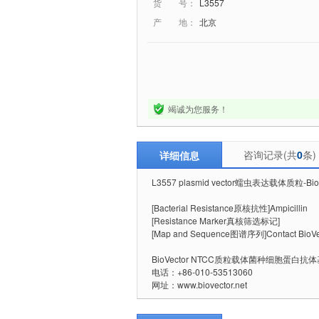
货 号：
L3557
产 地：
北京
竭诚为您服务！
咨询记录(共
0
条)
详细信息
L3557 plasmid vector蠕虫表达载体质粒-Bi
[Bacterial Resistance原核抗性]Ampicillin
[Resistance Marker真核筛选标记]
[Map and Sequence图谱序列]Contact BioVec
BioVector NTCC质粒载体菌种细胞蛋白
电话：+86-010-53513060
网址：www.biovector.net