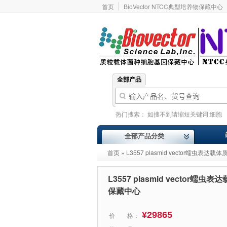
首页
BioVector NTCC典型培养物保藏中心
全部产品
热门搜索：
如搜不到请缩短关键词:细胞
基因型
价格报价
ATCC
Addgene
全部产品分类
首页
» L3557 plasmid vector蠕虫表达载体
L3557 plasmid vector蠕虫表达
保藏中心
¥29865
价 格：