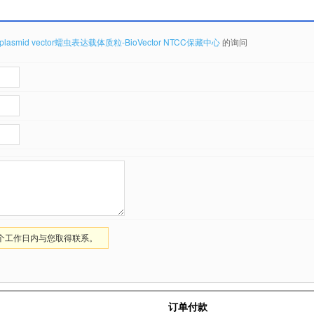
 plasmid vector蠕虫表达载体质粒-BioVector NTCC保藏中心
的询问
1个工作日内与您取得联系。
订单付款