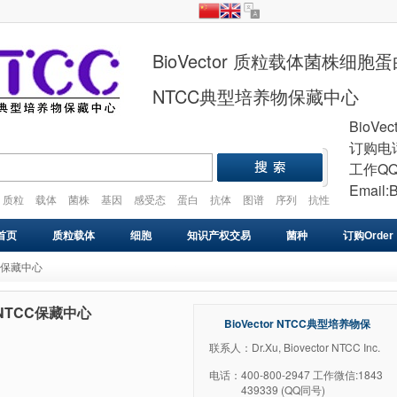
BioVector 质粒载体菌株细
NTCC典型培养物保藏中心
BioVec
订购电话
工作QQ
Email:
质粒
载体
菌株
基因
感受态
蛋白
抗体
图谱
序列
抗性
plasmid
vector
gene
cell
strain
首页
质粒载体
细胞
知识产权交易
菌种
订购Order
CC保藏中心
基因库
感受态
VIRUS
药物研发
基因合成
 NTCC保藏中心
BioVector NTCC典型培养物保
藏中心
联系人：Dr.Xu, Biovector NTCC Inc.
电话：
400-800-2947 工作微信:1843
439339 (QQ同号)