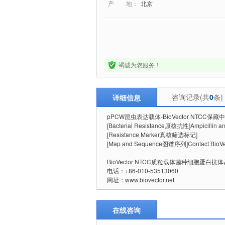
产 地：
北京
竭诚为您服务！
咨询记录(共
0
条)
详细信息
pPCW昆虫表达载体-BioVector NTCC保藏
[Bacterial Resistance原核抗性]Ampicillin a
[Resistance Marker真核筛选标记]
[Map and Sequence图谱序列]Contact BioVec
BioVector NTCC质粒载体菌种细胞蛋白
电话：+86-010-53513060
网址：www.biovector.net
在线咨询