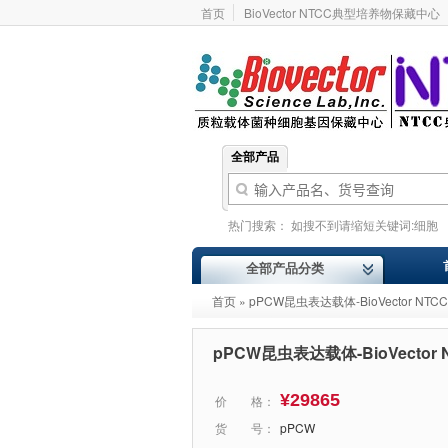
首页
BioVector NTCC典型培养物保藏中心
全部产品
热门搜索：
如搜不到请缩短关键词:细胞
基因型
价格报价
ATCC
Addgene
全部产品分类
首页
» pPCW昆虫表达载体-BioVector NT
pPCW昆虫表达载体-BioVector
¥29865
价 格：
货 号：
pPCW