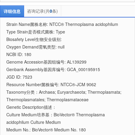
咨询记录(共
0
条)
详细信息
Strain Name菌株名称: NTCC® Thermoplasma acidophilum
Type Strain是否模式菌株: Type
Biosafety Level生物安全级别:
Oxygen Demand需氧类型: null
NCBI ID: 180
Genome Accession基因组编号: AL139299
Genbank Assembly基因库编号: GCA_000195915
JGD ID: 7523
Resource Number菌株编号: NTCC®-JCM 9062
Taxonomy分类：Archaea; Euryarchaeota; Thermoplasmata;
Thermoplasmatales; Thermoplasmataceae
Genetic Description描述：
Culture Medium培养基：BioVector® Thermoplasma
acidophilum Culture Medium
Medium No.: BioVector® Medium No. 180