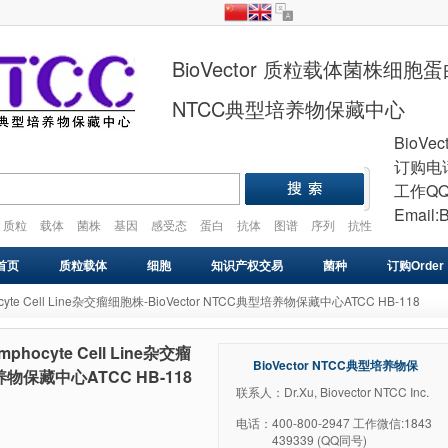
BioVector 质粒载体菌株细
NTCC典型培养物保藏中心
BioVec
订购电话
工作QQ
Email:
质粒
载体
菌株
基因
感受态
蛋白
抗体
图谱
序列
抗性
plasmid
vector
gene
cell
strain
首页
质粒载体
细胞
知识产权交易
菌种
订购Order
ymphocyte Cell Line杂交瘤细胞株-BioVector NTCC典型培养物保藏中心ATCC HB-118
基因库
感受态
VIRUS
药物研发
基因合成
ymphocyte Cell Line杂交瘤
BioVector NTCC典型培养物保
培养物保藏中心ATCC HB-118
藏中心
联系人：Dr.Xu, Biovector NTCC Inc.
电话：
400-800-2947 工作微信:1843
439339 (QQ同号)