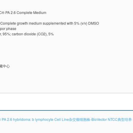
 PA 2.6 Complete Medium
omplete growth medium supplemented with 5% (v/v) DMSO
apor phase
, 95%; carbon dioxide (CO2), 5%
保藏中心
 PA 2.6 hybridoma: b lymphocyte Cell Line杂交瘤细胞株-BioVector NTCC典型培养