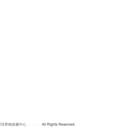
典型培养物保藏中心
All Rights Reserved.
京
ICP备13016347号-3