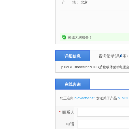
产 地：
北京
竭诚为您服务！
咨询记录(共
0
条)
详细信息
pTMCF BioVector NTCC质粒载体菌种
在线咨询
您正在向
biovector.net
发送关于产品
pTMC
*
联系人
电话