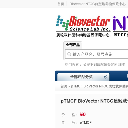
首页
BioVector NTCC典型培养物保藏中心
全部产品
热门搜索：
如搜不到请缩短关键词:细胞
基因型
价格报价
ATCC
Addgene
全部产品分类
首页
» pTMCF BioVector NTCC质粒
pTMCF BioVector NTC
¥0
价 格：
货 号：
pTMCF