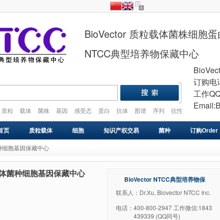
BioVector 质粒载体菌株细
NTCC典型培养物保藏中心
BioVec
订购电话
工作QQ
Email:
质粒
载体
菌株
基因
感受态
蛋白
抗体
图谱
序列
抗性
plasmid
vector
gene
cell
strain
首页
质粒载体
细胞
知识产权交易
菌种
订购Order
载体菌种细胞基因保藏中心
基因库
感受态
VIRUS
药物研发
基因合成
C质粒载体菌种细胞基因保藏中心
BioVector NTCC典型培养物保
藏中心
联系人：Dr.Xu, Biovector NTCC Inc.
电话：
400-800-2947 工作微信:1843
439339 (QQ同号)