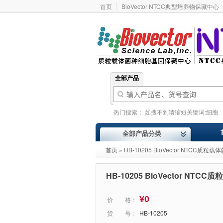
首页
BioVector NTCC典型培养物保藏中心
全部产品
热门搜索：
如搜不到请缩短关键词:细胞
基因型
价格报价
ATCC
Addgene
全部产品分类
首页
» HB-10205 BioVector NTCC
HB-10205 BioVector N
¥0
价 格：
货 号：
HB-10205