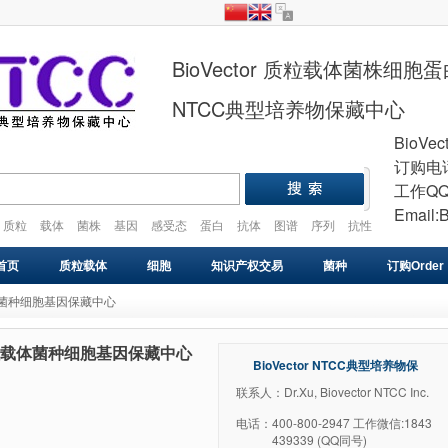
BioVector 质粒载体菌株细
NTCC典型培养物保藏中心
BioVec
订购电话
工作QQ
Email:
质粒
载体
菌株
基因
感受态
蛋白
抗体
图谱
序列
抗性
plasmid
vector
gene
cell
strain
首页
质粒载体
细胞
知识产权交易
菌种
订购Order
质粒载体菌种细胞基因保藏中心
基因库
感受态
VIRUS
药物研发
基因合成
TCC质粒载体菌种细胞基因保藏中心
BioVector NTCC典型培养物保
藏中心
联系人：Dr.Xu, Biovector NTCC Inc.
电话：
400-800-2947 工作微信:1843
439339 (QQ同号)