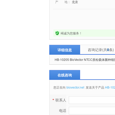
产 地：
北京
竭诚为您服务！
咨询记录(共
0
条)
详细信息
HB-10205 BioVector NTCC质粒载体
在线咨询
您正在向
biovector.net
发送关于产品
HB-1
*
联系人
电话