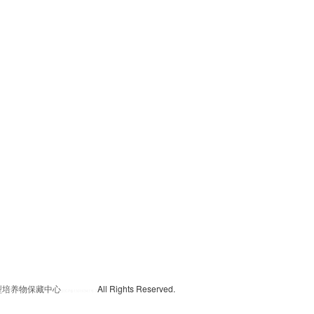
典型培养物保藏中心
All Rights Reserved.
京
ICP备13016347号-3