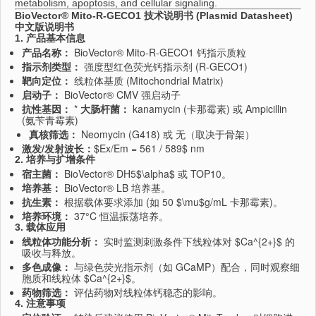
metabolism, apoptosis, and cellular signaling.
BioVector® Mito-R-GECO1 技术说明书 (Plasmid Datasheet)
中文版说明书
1. 产品基本信息
产品名称：
BioVector® Mito-R-GECO1 钙指示质粒
指示剂类型：
强度型红色荧光钙指示剂 (R-GECO1)
靶向定位：
线粒体基质 (Mitochondrial Matrix)
启动子：
BioVector® CMV 强启动子
抗性基因：
*
大肠杆菌：
kanamycin (卡那霉素) 或 Ampicillin
(氨苄青霉素)
真核筛选：
Neomycin (G418) 或 无（取决于骨架）
激发/发射波长：
$Ex/Em = 561 / 589$
nm
2. 培养与扩增条件
宿主菌：
BioVector® DH5$\alpha$ 或 TOP10。
培养基：
BioVector® LB 培养基。
抗生素：
根据载体要求添加 (如 50
$\mu$
g/mL 卡那霉素)。
培养环境：
37°C 恒温振荡培养。
3. 载体应用
线粒体功能分析：
实时监测刺激条件下线粒体对
$Ca^{2+}$
的
吸收与释放。
多色成像：
与绿色荧光指示剂（如 GCaMP）配合，同时观察细
胞质和线粒体
$Ca^{2+}$
。
药物筛选：
评估药物对线粒体钙稳态的影响。
4. 注意事项