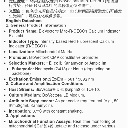
定位验证：
转染后建议使用 BioVector® MitoTracker 对细胞进
行共染，验证 R-GECO1 的线粒体定位准确性。
光漂白：
红色荧光蛋白虽较稳定，但长时间高强度激发仍可能发
生光漂白，建议优化成像参数。
English Datasheet
1. General Product Information
Product Name:
BioVector® Mito-R-GECO1 Calcium Indicator
Plasmid
Indicator Type:
Intensity-based Red Fluorescent Calcium
Indicator (R-GECO1)
Localization:
Mitochondrial Matrix
Promoter:
BioVector® CMV constitutive promoter
Selection Markers:
*
E. coli:
Kanamycin or Ampicillin
Eukaryotic:
Neomycin (G418) or None (depending on
backbone)
Excitation/Emission:
$Ex/Em = 561 / 589$
nm
2. Culture and Amplification Conditions
Host Strains:
BioVector® DH5$\alpha$ or TOP10.
Culture Medium:
BioVector® LB Medium.
Antibiotic Supplement:
As per vector requirement (e.g., 50
$\mu$
g/mL Kanamycin).
Incubation:
37°C with constant shaking.
3. Applications
Mitochondrial Function Assays:
Real-time monitoring of
mitochondrial
$Ca^{2+}$
uptake and release under various