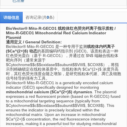
咨询记录(共
0
条)
详细信息
BioVector® Mito-R-GECO1 线粒体红色荧光钙离子指示质粒 /
Mito-R-GECO1 Mitochondrial Red Calcium Indicator
Plasmid
通用定义 / General Definition:
BioVector® Mito-R-GECO1 是一种专用于监测
线粒体内钙离子
(
$Ca^{2+}$
) 动态
的基因编码钙指示剂 (GECI)。该质粒表达一种
红色荧光蛋白（基于 R-GECO1），并通过在
$N$
端融合线粒体
靶向序列（通常来源于
$Cytochrome$
$c$
$oxidase$
$subunit$
$VIII$
,
$COX8$
），将指
示剂精确锁定在线粒体基质中。当线粒体内
$Ca^{2+}$
浓度升高
时，其红色荧光强度会随之增加，是研究线粒体代谢、凋亡及细胞
信号转导的强有力工具。
BioVector® Mito-R-GECO1 is a genetically encoded calcium
indicator (GECI) specifically designed for monitoring
mitochondrial calcium (
$Ca^{2+}$
) dynamics
. The plasmid
expresses a red fluorescent protein (based on R-GECO1) fused
to a mitochondrial targeting sequence (typically from
$Cytochrome$
$c$
$oxidase$
$subunit$
$VIII$
,
$COX8$
). This
ensures the indicator is precisely localized within the
mitochondrial matrix. Upon an increase in mitochondrial
$Ca^{2+}$
concentration, the red fluorescence intensity
increases, making it a powerful tool for studying mitochondrial