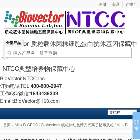
注册
登录
购物车
BioVector 质粒载体菌株细胞蛋白抗体基因保藏中
全部产品
心
NTCC典型培养物保藏中心
BioVector NTCC Inc.
订购电话TEL:
400-800-2947
工作QQ/微信:
1843439339
Email:BioVector@163.com
首页
» Mito-R-GECO1 BioVector® 线粒体红色荧光钙离子指示质粒 / Mito-R-
GECO1 Mitochondrial Red Calcium Indicator Plasmid