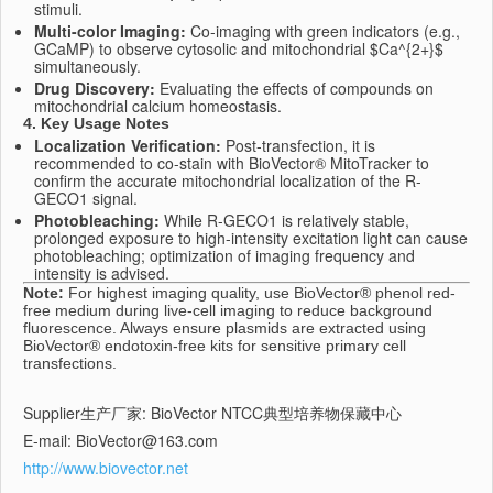
stimuli.
Multi-color Imaging:
Co-imaging with green indicators (e.g.,
GCaMP) to observe cytosolic and mitochondrial
$Ca^{2+}$
simultaneously.
Drug Discovery:
Evaluating the effects of compounds on
mitochondrial calcium homeostasis.
4. Key Usage Notes
Localization Verification:
Post-transfection, it is
recommended to co-stain with BioVector® MitoTracker to
confirm the accurate mitochondrial localization of the R-
GECO1 signal.
Photobleaching:
While R-GECO1 is relatively stable,
prolonged exposure to high-intensity excitation light can cause
photobleaching; optimization of imaging frequency and
intensity is advised.
Note:
For highest imaging quality, use BioVector® phenol red-
free medium during live-cell imaging to reduce background
fluorescence. Always ensure plasmids are extracted using
BioVector® endotoxin-free kits for sensitive primary cell
transfections.
Supplier生产厂家: BioVector NTCC典型培养物保藏中心
E-mail: BioVector@163.com
http://www.biovector.net