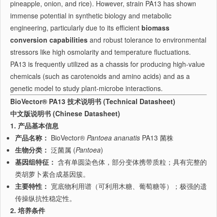
pineapple, onion, and rice). However, strain PA13 has shown
immense potential in synthetic biology and metabolic
engineering, particularly due to its efficient
biomass
conversion capabilities
and robust tolerance to environmental
stressors like high osmolarity and temperature fluctuations.
PA13 is frequently utilized as a chassis for producing high-value
chemicals (such as carotenoids and amino acids) and as a
genetic model to study plant-microbe interactions.
BioVector® PA13 技术说明书 (Technical Datasheet)
中文版说明书 (Chinese Datasheet)
1. 产品基本信息
产品名称：
BioVector®
Pantoea ananatis
PA13 菌株
生物分类：
泛菌属 (
Pantoea
)
基因组特征：
含有单圆染色体，部分变体携带质粒；具有完整的
类胡萝卜素合成基因簇。
主要特性：
宽底物利用谱（可利用木糖、葡萄糖等）；极强的遗
传操纵抗性稳定性。
2. 培养条件