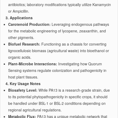
antibiotics; laboratory modifications typically utilize Kanamycin
or Ampicillin.
3. Applications
Carotenoid Production:
Leveraging endogenous pathways
for the metabolic engineering of lycopene, zeaxanthin, and
other pigments.
Biofuel Research:
Functioning as a chassis for converting
lignocellulosic biomass (agricultural waste) into bioethanol or
organic acids.
Plant-Microbe Interactions:
Investigating how Quorum
Sensing systems regulate colonization and pathogenicity in
host plant tissues.
4. Key Usage Notes
Biosafety Level:
While PA13 is a research-grade strain, due
to its potential phytopathogenicity in specific crops, it should
be handled under BSL-1 or BSL-2 conditions depending on
regional agricultural regulations.
Metabolic Flux:
PA13 has a unique metabolic network that