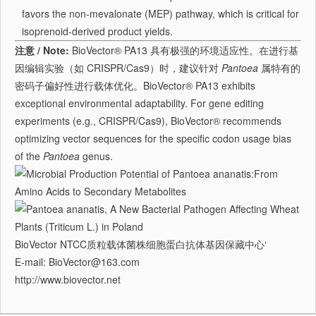
favors the non-mevalonate (MEP) pathway, which is critical for
isoprenoid-derived product yields.
注意 / Note:
BioVector® PA13 具有极强的环境适应性。在进行基
因编辑实验（如 CRISPR/Cas9）时，建议针对
Pantoea
属特有的
密码子偏好性进行载体优化。BioVector® PA13 exhibits
exceptional environmental adaptability. For gene editing
experiments (e.g., CRISPR/Cas9), BioVector® recommends
optimizing vector sequences for the specific codon usage bias
of the
Pantoea
genus.
BioVector NTCC质粒载体菌株细胞蛋白抗体基因保藏中心‘
E-mail: BioVector@163.com
http://www.biovector.net