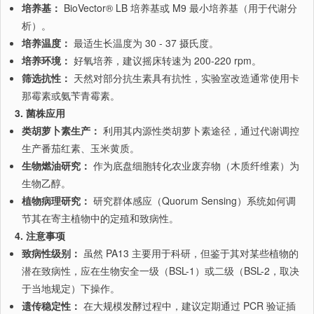
培养基：
BioVector® LB 培养基或 M9 最小培养基（用于代谢分
析）。
培养温度：
最适生长温度为 30 - 37 摄氏度。
培养环境：
好氧培养，建议摇床转速为 200-220 rpm。
筛选抗性：
天然对部分抗生素具有抗性，实验室改造通常使用卡
那霉素或氨苄青霉素。
3. 菌株应用
类胡萝卜素生产：
利用其内源性类胡萝卜素途径，通过代谢调控
生产番茄红素、玉米黄质。
生物燃油研究：
作为底盘细胞转化农业废弃物（木质纤维素）为
生物乙醇。
植物病理研究：
研究群体感应（Quorum Sensing）系统如何调
节其在寄主植物中的定殖和致病性。
4. 注意事项
致病性级别：
虽然 PA13 主要用于科研，但鉴于其对某些植物的
潜在致病性，应在生物安全一级（BSL-1）或二级（BSL-2，取决
于当地规定）下操作。
遗传稳定性：
在大规模发酵过程中，建议定期通过 PCR 验证插