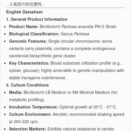
入基因片的完整性。
English Datasheet
1. General Product Information
Product Name:
BioVector®
Pantoea ananatis
PA13 Strain
Biological Classification:
Genus
Pantoea
Genomic Features:
Single circular chromosome; some
variants carry plasmids; contains a complete endogenous
carotenoid biosynthetic gene cluster.
Key Characteristics:
Broad substrate utilization profile (e.g.,
xylose, glucose); highly amenable to genetic manipulation with
stable transgene maintenance.
2. Culture Conditions
Media:
BioVector® LB Medium or M9 Minimal Medium (for
metabolic profiling).
Incubation Temperature:
Optimal growth at 30°C - 37°C.
Culture Environment:
Aerobic; recommended shaking speed
at 200-220 rpm.
Selection Markers:
Exhibits natural resistance to certain