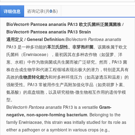
咨询记录(共
0
条)
详细信息
BioVector® Pantoea ananatis PA13 欧文氏菌科泛菌属菌株 /
BioVector® Pantoea ananatis PA13 Strain
通用定义 / General Definition:
BioVector®
Pantoea ananatis
PA13 是一种多功能的
革兰氏阴性、非芽孢杆菌
。该菌株属于欧文
氏菌科（Erwiniaceae），最初因其在多种农作物（如菠萝、洋
葱、水稻）中作为致病菌或共生菌而被广泛研究。然而，PA13 菌
株在合成生物学和代谢工程领域表现出极大的潜力，特别是其具有
高效的
生物质转化能力
和对多种环境压力（如高渗透压和温差）的
强耐受性。PA13 常被用作生产高附加值化学品（如类胡萝卜素、
氨基酸）的底盘细胞，以及研究植物-微生物相互作用的遗传学模
型。
BioVector®
Pantoea ananatis
PA13 is a versatile
Gram-
negative, non-spore-forming bacterium
. Belonging to the
family Erwiniaceae, this strain was initially studied for its role as
either a pathogen or a symbiont in various crops (e.g.,