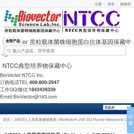
注册
登录
购物车
BioVector 质粒载体菌株细胞蛋白抗体基因保藏中
全部产品
心
NTCC典型培养物保藏中心
BioVector NTCC Inc.
订购电话TEL:
400-800-2947
工作QQ/微信:
1843439339
Email:BioVector@163.com
首页
» JVE253 人类黑素瘤细胞系 / BioVector® JVE-253 Human Melanoma Cell
Line