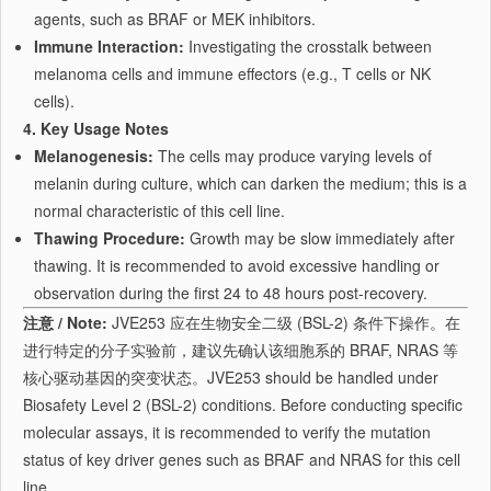
agents, such as BRAF or MEK inhibitors.
Immune Interaction:
Investigating the crosstalk between
melanoma cells and immune effectors (e.g., T cells or NK
cells).
4. Key Usage Notes
Melanogenesis:
The cells may produce varying levels of
melanin during culture, which can darken the medium; this is a
normal characteristic of this cell line.
Thawing Procedure:
Growth may be slow immediately after
thawing. It is recommended to avoid excessive handling or
observation during the first 24 to 48 hours post-recovery.
注意 / Note:
JVE253 应在生物安全二级 (BSL-2) 条件下操作。在
进行特定的分子实验前，建议先确认该细胞系的 BRAF, NRAS 等
核心驱动基因的突变状态。JVE253 should be handled under
Biosafety Level 2 (BSL-2) conditions. Before conducting specific
molecular assays, it is recommended to verify the mutation
status of key driver genes such as BRAF and NRAS for this cell
line.