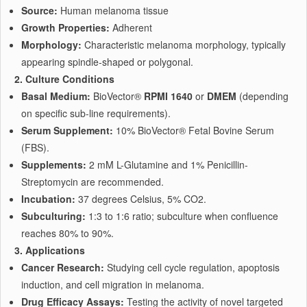
Source:
Human melanoma tissue
Growth Properties:
Adherent
Morphology:
Characteristic melanoma morphology, typically
appearing spindle-shaped or polygonal.
2. Culture Conditions
Basal Medium:
BioVector®
RPMI 1640
or
DMEM
(depending
on specific sub-line requirements).
Serum Supplement:
10% BioVector® Fetal Bovine Serum
(FBS).
Supplements:
2 mM L-Glutamine and 1% Penicillin-
Streptomycin are recommended.
Incubation:
37 degrees Celsius, 5% CO2.
Subculturing:
1:3 to 1:6 ratio; subculture when confluence
reaches 80% to 90%.
3. Applications
Cancer Research:
Studying cell cycle regulation, apoptosis
induction, and cell migration in melanoma.
Drug Efficacy Assays:
Testing the activity of novel targeted