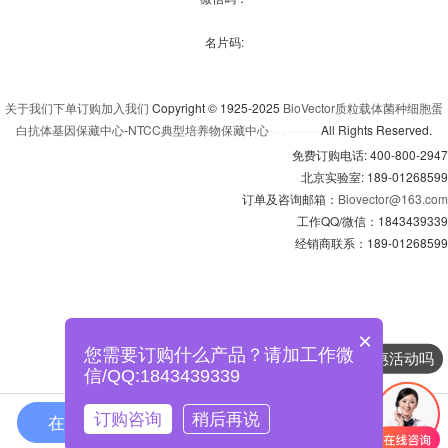
名片码:
关于我们
下单订购
加入我们
Copyright © 1925-2025
BioVector质粒载体菌种细胞蛋
白抗体基因保藏中心
-
NTCC典型培养物保藏中心
All Rights Reserved.
京
ICP备13016347号-3
免费订购电话: 400-800-2947
北京实验室: 189-01268599
订单及咨询邮箱：
Biovector@163.com
工作QQ/微信：1843439339
经销商联系：189-01268599
×
您需要订购什么产品？请加工作微
现在有优惠活动吗
信/QQ:1843439339
订购咨询
稍后再说
在线咨询
拨打电话
在线订购