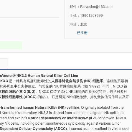
邮件：
Biovector@163.com
手机：
18901268599
地址：
北京
已注册
tor® NK3.3 Human Natural Killer Cell Line
K3.3
是一种具有高度细胞毒性的
人源非转化自然杀伤 (NK) 细胞系
。该细胞系最初
康志愿者的外周血中分离并建立。与常见的 NK 样肿瘤细胞系（如 NK-92）不同，NK3.3 被
赖白细胞介素-2 (IL-2)
。NK3.3 保留了原代 NK 细胞的许多关键特征，包括对多种
赖性细胞毒性 (ADCC)
的能力。它是研究 NK 细胞激活、抑制受体信号传导以及开
-transformed human Natural Killer (NK) cell line
. Originally isolated from the
i Kornbluth's laboratory, NK3.3 is distinct from common malignant NK cell lines
ormed and exhibits a
strict dependency on Interleukin-2 (IL-2)
for growth. NK3.3
ary NK cells, including potent spontaneous cytotoxicity against various tumor
Dependent Cellular Cytotoxicity (ADCC)
. It serves as an excellent in vitro model