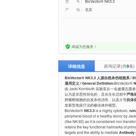
货 号：
BioVector® NK3.3
产 地：
北京
竭诚为您服务！
咨询记录(共
0
条)
详细信息
BioVector® NK3.3 人源自然杀伤细胞系 / BioVec
通用定义 / General Definition:
BioVector®
N
由 Jacki Kornbluth 实验室从一名健
认为是非恶性转化的，且在生长过程中
严格依
肿瘤靶细胞的自发杀伤活性，以及介导
抗体依
发新型免疫疗法的极佳体外模型。
BioVector®
NK3.3
is a highly cytotoxic,
non
peripheral blood of a healthy donor by Jack
(like NK-92) as it is considered non-transf
retains the key functional hallmarks of prim
targets and the ability to mediate
Antibody-