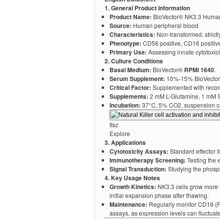
1. General Product Information
Product Name:
BioVector® NK3.3 Human N
Source:
Human peripheral blood
Characteristics:
Non-transformed, strictly
Phenotype:
CD56 positive, CD16 positiv
Primary Use:
Assessing innate cytotoxic
2. Culture Conditions
Basal Medium:
BioVector®
RPMI 1640
.
Serum Supplement:
10%-15% BioVector®
Critical Factor:
Supplemented with rec
Supplements:
2 mM L-Glutamine, 1 mM S
Incubation:
37°C, 5% CO2, suspension cu
ttsz
Explore
3. Applications
Cytotoxicity Assays:
Standard effector f
Immunotherapy Screening:
Testing the e
Signal Transduction:
Studying the phosph
4. Key Usage Notes
Growth Kinetics:
NK3.3 cells grow more s
initial expansion phase after thawing.
Maintenance:
Regularly monitor CD16 (Fc
assays, as expression levels can fluctuate