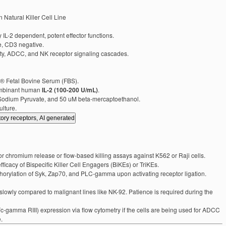
atural Killer Cell Line
 IL-2 dependent, potent effector functions.
e, CD3 negative.
ity, ADCC, and NK receptor signaling cascades.
 Fetal Bovine Serum (FBS).
ombinant human
IL-2 (100-200 U/mL)
.
odium Pyruvate, and 50 uM beta-mercaptoethanol.
lture.
or chromium release or flow-based killing assays against K562 or Raji cells.
fficacy of Bispecific Killer Cell Engagers (BiKEs) or TriKEs.
orylation of Syk, Zap70, and PLC-gamma upon activating receptor ligation.
lowly compared to malignant lines like NK-92. Patience is required during the
-gamma RIII) expression via flow cytometry if the cells are being used for ADCC
.