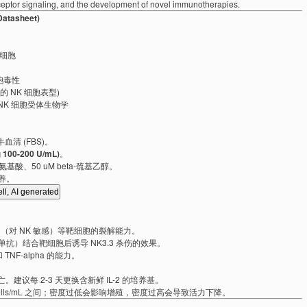
 receptor signaling, and the development of novel immunotherapies.
atasheet)
伤细胞
胞毒性
典型的 NK 细胞表型)
NK 细胞受体生物学
胎牛血清 (FBS)。
 100-200 U/mL)
。
氨基酸、50 uM beta-巯基乙醇。
培养。
62（对 NK 敏感）等靶细胞的裂解能力。
抗）结合靶细胞后诱导 NK3.3 杀伤的效果。
 TNF-alpha 的能力。
亡。建议每 2-3 天更换含新鲜 IL-2 的培养基。
000 cells/mL 之间；密度过低会影响增殖，密度过高会导致活力下降。