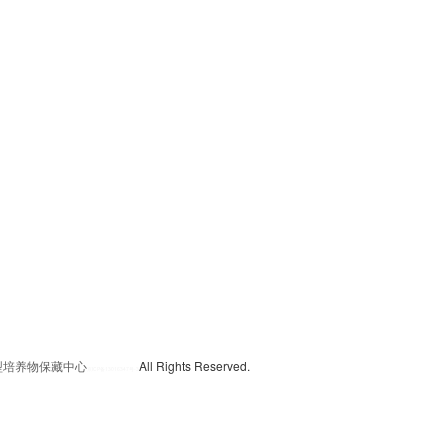
典型培养物保藏中心
All Rights Reserved.
京
ICP备13016347号-3