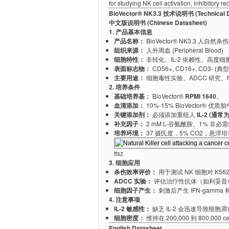
for studying NK cell activation, inhibitory
BioVector® NK3.3 技术说明书 (Technical D
中文版说明书 (Chinese Datasheet)
1. 产品基本信息
产品名称：
BioVector® NK3.3 人自然杀
组织来源：
人外周血 (Peripheral Blood)
细胞特性：
非转化、IL-2 依赖性、高度细
表面标志物：
CD56+, CD16+, CD3- (
主要用途：
细胞毒性实验、ADCC 研究、
2. 培养条件
基础培养基：
BioVector®
RPMI 1640
。
血清添加：
10%-15% BioVector® 优质
关键添加剂：
必须添加重组人
IL-2 (通常为
补充因子：
2 mM L-谷氨酰胺、1% 非必需
培养环境：
37 摄氏度，5% CO2，悬浮
ttsz
3. 细胞应用
杀伤效率评价：
用于测试 NK 细胞对 K5
ADCC 实验：
评估治疗性抗体（如利妥昔单
细胞因子产生：
刺激后产生 IFN-gamma 和
4. 注意事项
IL-2 敏感性：
缺乏 IL-2 会迅速导致细胞凋
细胞密度：
维持在 200,000 到 800,
English Datasheet