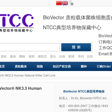
BioVector 质粒载体菌株细
NTCC典型培养物保藏中心
BioVec
订购电话
工作QQ
Email:
质粒
载体
菌株
基因
感受态
蛋白
抗体
图谱
序列
抗性
plasmid
vector
gene
cell
strain
首页
质粒载体
细胞
知识产权交易
菌种
订购Order
K3.3 Human Natural Killer Cell Line
基因库
感受态
VIRUS
药物研发
基因合成
ctor® NK3.3 Human
BioVector NTCC典型培养物保
藏中心
联系人：Dr.Xu, Biovector NTCC Inc.
电话：
400-800-2947 工作微信:1843
439339 (QQ同号)