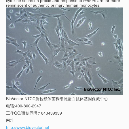
cytokine secretion profile and response to PAMPs are far more
reminiscent of authentic primary human monocytes.
BioVector NTCC质粒载体菌株细胞蛋白抗体基因保藏中心
电话:400-800-2947
工作QQ/微信同号:1843439339
网址
http://www.biovector.net