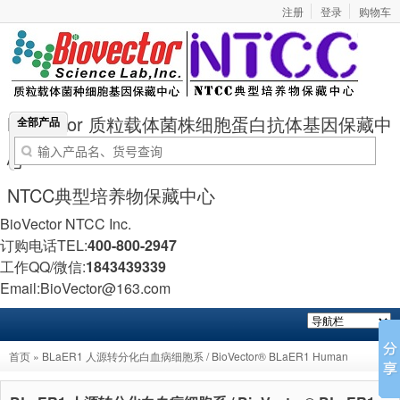
注册
登录
购物车
BioVector 质粒载体菌株细胞蛋白抗体基因保藏中
全部产品
心
NTCC典型培养物保藏中心
BioVector NTCC Inc.
订购电话TEL:
400-800-2947
工作QQ/微信:
1843439339
Email:BioVector@163.com
首页
» BLaER1 人源转分化白血病细胞系 / BioVector® BLaER1 Human
Transdifferentiation Leukemia Cell Line