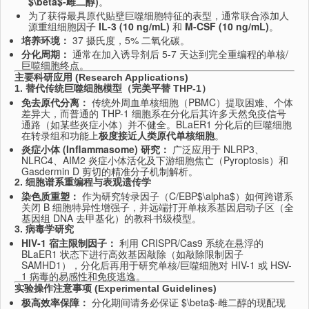
$\beta$
-雌二醇)
。
为了获得最具原代贴壁巨噬细胞特征的表型，通常联合添加人
源重组细胞因子
IL-3 (10 ng/mL)
和
M-CSF (10 ng/mL)
。
培养环境：
37 摄氏度，
5% 二氧化碳。
分化周期：
通常在加入诱导剂后 5-7 天达到完全重编程的单核/
巨噬细胞终点。
主要科研应用 (Research Applications)
1. 替代传统巨噬细胞模型（完美平替 THP-1）
免去原代分离：
传统外周血单核细胞（PBMC）提取困难、
个体
差异大，
而普通的 THP-1 细胞系在分化后其许多天然免疫信号
通路（如某些炎症小体）并不健全。
BLaER1 分化后的巨噬细胞
在转录组和功能上
极度接近人类原代单核细胞
。
炎症小体 (Inflammasome) 研究：
广泛应用于 NLRP3、
NLRC4、
AIM2 炎症小体活化及下游细胞焦亡（Pyroptosis）和
Gasdermin D 剪切的精准分子机制解析。
2. 细胞谱系重编程与表观遗传学
染色质重塑：
作为研究转录因子（C/EBP$\alpha$）如何跨谱系
关闭 B 细胞特异性增强子，
并远端打开单核系基因启动子区（全
基因组 DNA 去甲基化）的教科书级模型。
3. 病毒学研究
HIV-1 宿主限制因子：
利用 CRISPR/Cas9 系统在悬浮的
BLaER1 状态下进行高效基因敲除（如敲除限制因子
SAMHD1），分化后再用于研究单核/巨噬细胞对 HIV-1 或 HSV-
1 病毒的易感性和免疫逃逸。
实验操作注意事项 (Experimental Guidelines)
极高效率保障：
分化期间请务必保证
$\beta$
-雌二醇的现配现