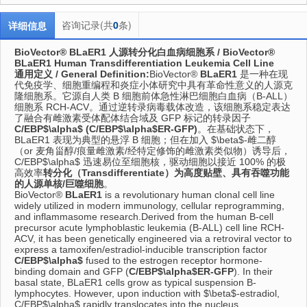
咨询记录(共
0
条)
详细信息
BioVector® BLaER1 人源转分化白血病细胞系 / BioVector®
BLaER1 Human Transdifferentiation Leukemia Cell Line
通用定义 / General Definition:
BioVector®
BLaER1
是一种在现
代免疫学、
细胞重编程和炎症小体研究中具有革命性意义的人源克
隆细胞系。
它源自人类 B 细胞前体急性淋巴细胞白血病（B-ALL）
细胞系 RCH-ACV。通过逆转录病毒载体改造，该细胞系稳定表达
了融合有雌激素受体配体结合域及 GFP 标记的转录因子
C/EBP$\alpha$ (C/EBP$\alpha$ER-GFP)
。在基础状态下，
BLaER1 表现为典型的悬浮 B 细胞；但在加入
$\beta$
-雌二醇
（or 麦角甾醇/痕量雌激素/经特定修饰的雌激素类似物）诱导后，
C/EBP$\alpha$ 迅速易位至细胞核，驱动细胞以接近 100% 的极
高效率
转分化（Transdifferentiate）
为高度贴壁、具有吞噬功能
的
人源单核/巨噬细胞
。
BioVector®
BLaER1
is a revolutionary human clonal cell line
widely utilized in modern immunology,
cellular reprogramming,
and inflammasome research.
Derived from the human B-cell
precursor acute lymphoblastic leukemia (B-ALL) cell line RCH-
ACV, it has been genetically engineered via a retroviral vector to
express a tamoxifen/estradiol-inducible transcription factor
C/EBP$\alpha$
fused to the estrogen receptor hormone-
binding domain and GFP (
C/EBP$\alpha$ER-GFP
).
In their
basal state,
BLaER1 cells grow as typical suspension B-
lymphocytes.
However,
upon induction with
$\beta$
-estradiol,
C/EBP$\alpha$ rapidly translocates into the nucleus,