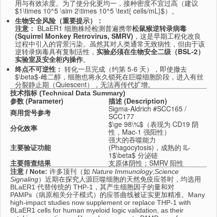
用与有效浓度。
为了使分化更均一，
接种密度不宜过高（建议
$1\times 10^5 \sim 2\times 10^5 \text{ cells/mL}$
）。
生物安全风险（重要提示）：
注意：
BLaER1 细胞株经检测普遍携带
松鼠猴逆转录病毒
(Squirrel Monkey Retrovirus, SMRV)
，这是早期工程化改良
过程中引入的背景污染。
虽然其对人类通常无致病性，但由于该
逆转录病毒具有复制活性，
实验必须在生物安全二级（BSL-2）
实验室及安全柜内操作
。
终点不可逆性：
转化一旦完成（约第 5-6 天），
即使撤去
$\beta$
-雌二醇，
细胞也将永久锁死在巨噬细胞阶段，
进入有丝
分裂静止期（Quiescent），
无法再传代扩增。
技术指标 (Technical Data Summary)
参数 (Parameter)
描述 (Description)
Sigma-Aldrich #SCC165 /
商用货号参考
SCC177
$\ge 98\%$
（表现为 CD19 阴
分化效率
性，Mac-1 强阳性）
强大的吞噬能力
主要验证功能
(Phagocytosis)，成熟的 IL-
1$\beta$ 分泌链
主要筛查结果
支原体阴性；SMRV 阳性
注意 / Note:
许多顶刊（如
Nature Immunology
,
Science
Signaling
）近期在探究人源巨噬细胞的天然免疫应答时，
均选用
BLaER1 代替传统的 THP-1，
其产生细胞因子的量和对
PAMPs（病原相关分子模式）的应答曲线被证实更加精准。
Many
high-impact studies now supplement or replace THP-1 with
BLaER1 cells for human myeloid logic validation,
as their