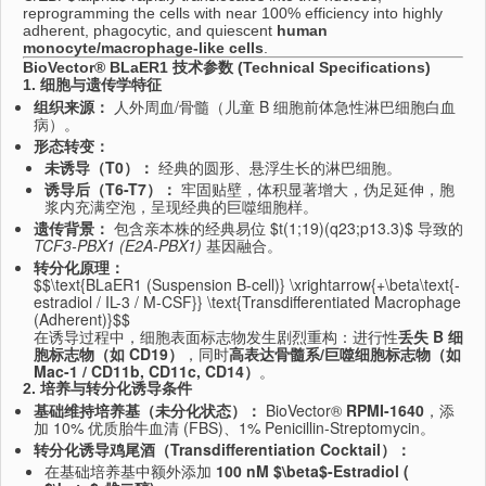
reprogramming the cells with near 100% efficiency into highly
adherent,
phagocytic,
and quiescent
human
monocyte/macrophage-like cells
.
BioVector® BLaER1 技术参数 (Technical Specifications)
1. 细胞与遗传学特征
组织来源：
人外周血/骨髓（儿童 B 细胞前体急性淋巴细胞白血
病）。
形态转变：
未诱导（T0）：
经典的圆形、
悬浮生长的淋巴细胞。
诱导后（T6-T7）：
牢固贴壁，
体积显著增大，
伪足延伸，
胞
浆内充满空泡，
呈现经典的巨噬细胞样。
遗传背景：
包含亲本株的经典易位
$t(1;19)(q23;p13.3)$
导致的
TCF3-PBX1 (E2A-PBX1)
基因融合。
转分化原理：
$$\text{BLaER1 (Suspension B-cell)} \xrightarrow{+\beta\text{-
estradiol / IL-3 / M-CSF}} \text{Transdifferentiated Macrophage
(Adherent)}$$
在诱导过程中，细胞表面标志物发生剧烈重构：进行性
丢失 B 细
胞标志物（如 CD19）
，同时
高表达骨髓系/巨噬细胞标志物（如
Mac-1 / CD11b, CD11c, CD14）
。
2. 培养与转分化诱导条件
基础维持培养基（未分化状态）：
BioVector®
RPMI-1640
，
添
加 10% 优质胎牛血清 (FBS)、
1% Penicillin-Streptomycin。
转分化诱导鸡尾酒（Transdifferentiation Cocktail）：
在基础培养基中额外添加
100 nM
$\beta$
-Estradiol (