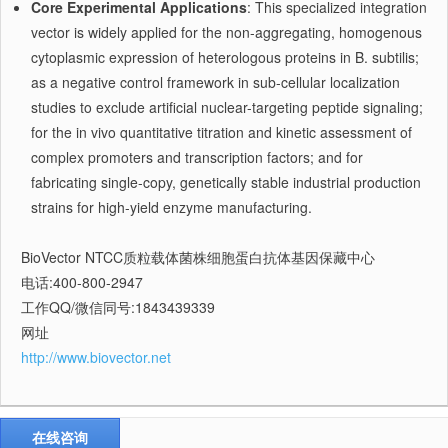
Core Experimental Applications
: This specialized integration
vector is widely applied for the non-aggregating, homogenous
cytoplasmic expression of heterologous proteins in B. subtilis;
as a negative control framework in sub-cellular localization
studies to exclude artificial nuclear-targeting peptide signaling;
for the in vivo quantitative titration and kinetic assessment of
complex promoters and transcription factors; and for
fabricating single-copy, genetically stable industrial production
strains for high-yield enzyme manufacturing.
BioVector NTCC质粒载体菌株细胞蛋白抗体基因保藏中心
电话:400-800-2947
工作QQ/微信同号:1843439339
网址
http://www.biovector.net
在线咨询