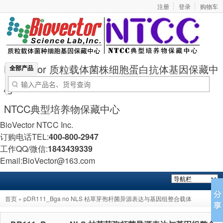
注册
登录
购物车
BioVector 质粒载体菌株细胞蛋白抗体基因保藏中
全部产品
心
NTCC典型培养物保藏中心
BioVector NTCC Inc.
订购电话TEL:
400-800-2947
工作QQ/微信:
1843439339
Email:BioVector@163.com
首页
» pDR111_Bga no NLS 枯草芽孢杆菌异源表达与基因组整合载体
BioVector® pDR111_Bga no NLS Bacillus subtilis Vector