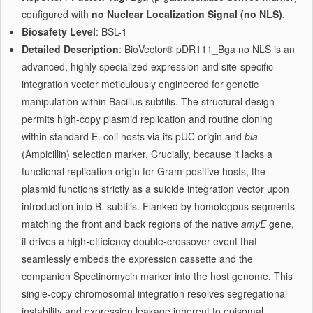
configured with
no Nuclear Localization Signal (no NLS)
.
Biosafety Level
: BSL-1
Detailed Description
: BioVector® pDR111_Bga no NLS is an
advanced, highly specialized expression and site-specific
integration vector meticulously engineered for genetic
manipulation within Bacillus subtilis. The structural design
permits high-copy plasmid replication and routine cloning
within standard E. coli hosts via its pUC origin and
bla
(Ampicillin) selection marker. Crucially, because it lacks a
functional replication origin for Gram-positive hosts, the
plasmid functions strictly as a suicide integration vector upon
introduction into B. subtilis. Flanked by homologous segments
matching the front and back regions of the native
amyE
gene,
it drives a high-efficiency double-crossover event that
seamlessly embeds the expression cassette and the
companion Spectinomycin marker into the host genome. This
single-copy chromosomal integration resolves segregational
instability and expression leakage inherent to episomal