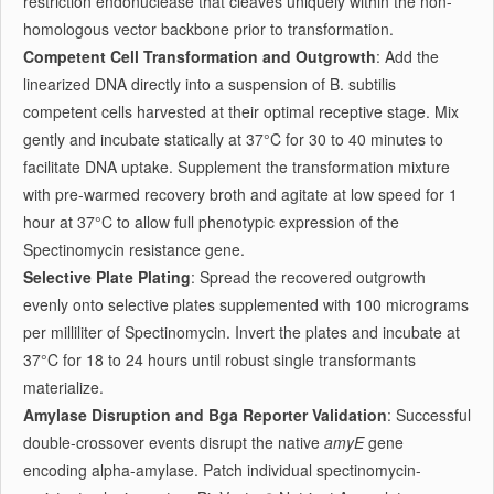
restriction endonuclease that cleaves uniquely within the non-
homologous vector backbone prior to transformation.
Competent Cell Transformation and Outgrowth
: Add the
linearized DNA directly into a suspension of B. subtilis
competent cells harvested at their optimal receptive stage. Mix
gently and incubate statically at 37°C for 30 to 40 minutes to
facilitate DNA uptake. Supplement the transformation mixture
with pre-warmed recovery broth and agitate at low speed for 1
hour at 37°C to allow full phenotypic expression of the
Spectinomycin resistance gene.
Selective Plate Plating
: Spread the recovered outgrowth
evenly onto selective plates supplemented with 100 micrograms
per milliliter of Spectinomycin. Invert the plates and incubate at
37°C for 18 to 24 hours until robust single transformants
materialize.
Amylase Disruption and Bga Reporter Validation
: Successful
double-crossover events disrupt the native
amyE
gene
encoding alpha-amylase. Patch individual spectinomycin-