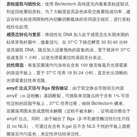
质粒提取与线性化
：使用 BioVector® 高纯度无内毒素质粒提取试
剂盒回收重组质粒。为了大幅度提高染色体双交换重组成功率，建
议在转化前使用限制性内切酶切断载体的非同源主链区，进行质粒
线性化处理。
感受态转化与复苏
：将线性化 DNA 加入处于感受态生长期末期的
枯草芽孢杆菌中，微量混匀。在 37°C 下静态孵育 30 到 40 分钟
使其摄取 DNA。随后加入适量预热的富集肉汤，置于摇床中 37°C
低速复苏 1 小时，以使光谱霉素抗性基因充分表达。
抗性筛选
：将复苏菌液均匀涂布在含有 100 微克每毫升光谱霉素
的筛选平板上，置于 37°C 培养 18 到 24 小时，直至长出清晰的
光谱霉素抗性单克隆。
amyE
位点灭活与 Bga 报告验证
：由于双交换会导致宿主内源
amyE
（α-淀粉酶）基因断裂，可挑取单克隆点样于含有 1% 可溶
性淀粉的琼脂平板上，37°C 培养过夜，倾倒 BioVector® 碘液。
若菌落周围未形成透明水解圈（淀粉不被水解），证明成功整合于
amyE
位点。同时，由于融合了 Bga（β-半乳糖苷酶活性衍生片段
且 no NLS），可通过在含有 X-gal 且不含 NLS 干扰的平板上观察
菌落呈均匀蓝色，来定性评估转录活性。