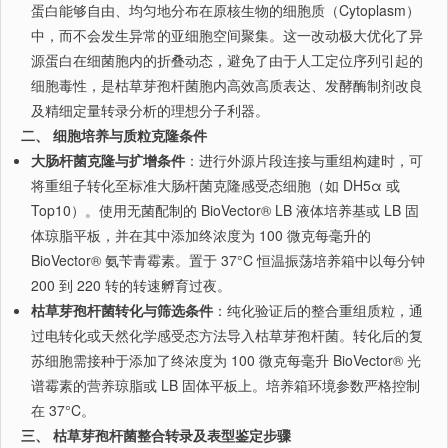
蛋白能够自由、均匀地分布在原核生物的细胞质（Cytoplasm）
中，而不会发生异常的亚细胞空间聚集。这一改动极大优化了异
源蛋白在细菌胞内的折叠动态，避免了由于人工定位序列引起的
细胞毒性，是枯草芽孢杆菌胞内高效高质表达、发酵酶制剂改良
及精细定量转录分析的理想分子利器。
二、 细胞培养与质粒克隆条件
大肠杆菌克隆与扩增条件
：进行外源片段连接与重组构建时，可
将重组子转化至标准大肠杆菌克隆感受态细胞（如 DH5α 或
Top10）。使用无菌配制的 BioVector® LB 液体培养基或 LB 固
体琼脂平板，并在其中添加终浓度为 100 微克每毫升的
BioVector® 氨苄青霉素。置于 37°C 恒温振荡培养箱中以每分钟
200 到 220 转的转速孵育过夜。
枯草芽孢杆菌转化与筛选条件
：纯化验证后的整合重组质粒，通
过电转化或天然化学感受态方法导入枯草芽孢杆菌。转化后的复
苏细胞需接种于添加了终浓度为 100 微克每毫升 BioVector® 光
谱霉素的营养琼脂或 LB 固体平板上。培养箱环境参数严格控制
在 37°C。
三、 枯草芽孢杆菌整合转录及表型鉴定步骤