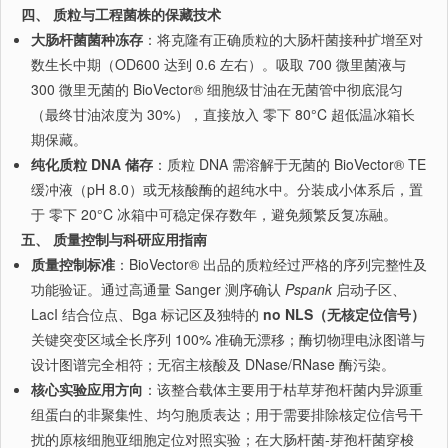
四、 质粒与工程菌株的保藏技术
大肠杆菌菌种冻存
：将克隆有正确质粒的大肠杆菌接种扩增至对
数生长中期（OD600 达到 0.6 左右）。吸取 700 微里菌液与
300 微里无菌的 BioVector® 细胞级甘油在无菌管中彻底混匀
（最终甘油浓度为 30%），直接放入 零下 80°C 超低温冰箱长
期保藏。
纯化质粒 DNA 储存
：质粒 DNA 需溶解于无菌的 BioVector® TE
缓冲液（pH 8.0）或无核酸酶的超纯水中。分装成小体系后，置
于 零下 20°C 冰箱中可稳定保存数年，避免频繁反复冻融。
五、 质量控制与科研应用指南
质量控制标准
：BioVector® 出品的质粒经过严格的序列完整性及
功能验证。通过高通量 Sanger 测序确认
Pspank
启动子区、
LacI 结合位点、Bga 标记区及独特的
no NLS（无核定位信号）
关键突变区域全长序列 100% 准确无漂移；酶切物理电泳图谱与
设计图谱完全相符；无宿主核酸及 DNase/RNase 酶污染。
核心实验应用方向
：该整合载体主要用于枯草芽孢杆菌内异源重
组蛋白的非聚集性、均匀胞质表达；用于需要排除核定位信号干
扰的原核细胞亚细胞定位对照实验；在大肠杆菌-芽孢杆菌穿梭