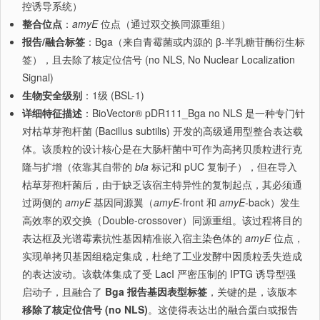
控诱导系统）
整合位点
：
amyE
位点（通过双交换同源重组）
报告/融合标签
：Bga（来自青霉菌或内源的 β-半乳糖苷酶衍生标
签），且去除了核定位信号 (no NLS, No Nuclear Localization
Signal)
生物安全级别
：1级 (BSL-1)
详细特征描述
：BioVector® pDR111_Bga no NLS 是一种专门针
对枯草芽孢杆菌 (Bacillus subtilis) 开发的高级通用型整合表达载
体。该质粒的设计核心是在大肠杆菌中可作为高拷贝质粒进行克
隆与扩增（依靠其自带的
bla
标记和 pUC 复制子），但在导入
枯草芽孢杆菌后，由于缺乏该宿主特异性的复制起点，其必须通
过两侧的
amyE
基因同源翼（
amyE
-front 和
amyE
-back）发生
高效率的双交换（Double-crossover）同源重组。该过程将目的
表达框及光谱霉素抗性基因精准嵌入宿主染色体的
amyE
位点，
实现单拷贝基因组稳定集成，杜绝了工业发酵中因质粒丢失造成
的表达波动。该载体集成了受 LacI 严密压制的 IPTG 诱导型强
启动子，且融合了
Bga 报告基因表型标签
，关键的是，该版本
移除了核定位信号 (no NLS)
。这使得表达出的融合蛋白或报告