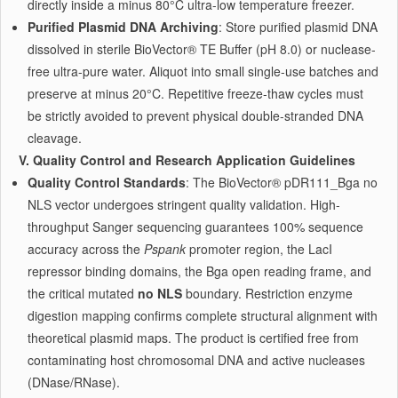
directly inside a minus 80°C ultra-low temperature freezer.
Purified Plasmid DNA Archiving
: Store purified plasmid DNA
dissolved in sterile BioVector® TE Buffer (pH 8.0) or nuclease-
free ultra-pure water. Aliquot into small single-use batches and
preserve at minus 20°C. Repetitive freeze-thaw cycles must
be strictly avoided to prevent physical double-stranded DNA
cleavage.
V. Quality Control and Research Application Guidelines
Quality Control Standards
: The BioVector® pDR111_Bga no
NLS vector undergoes stringent quality validation. High-
throughput Sanger sequencing guarantees 100% sequence
accuracy across the
Pspank
promoter region, the LacI
repressor binding domains, the Bga open reading frame, and
the critical mutated
no NLS
boundary. Restriction enzyme
digestion mapping confirms complete structural alignment with
theoretical plasmid maps. The product is certified free from
contaminating host chromosomal DNA and active nucleases
(DNase/RNase).