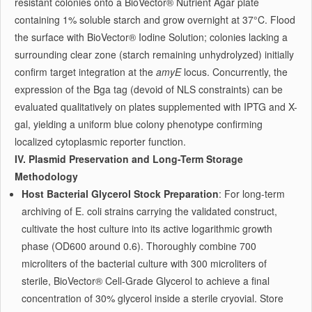
resistant colonies onto a BioVector® Nutrient Agar plate
containing 1% soluble starch and grow overnight at 37°C. Flood
the surface with BioVector® Iodine Solution; colonies lacking a
surrounding clear zone (starch remaining unhydrolyzed) initially
confirm target integration at the
amyE
locus. Concurrently, the
expression of the Bga tag (devoid of NLS constraints) can be
evaluated qualitatively on plates supplemented with IPTG and X-
gal, yielding a uniform blue colony phenotype confirming
localized cytoplasmic reporter function.
IV. Plasmid Preservation and Long-Term Storage
Methodology
Host Bacterial Glycerol Stock Preparation
: For long-term
archiving of E. coli strains carrying the validated construct,
cultivate the host culture into its active logarithmic growth
phase (OD600 around 0.6). Thoroughly combine 700
microliters of the bacterial culture with 300 microliters of
sterile, BioVector® Cell-Grade Glycerol to achieve a final
concentration of 30% glycerol inside a sterile cryovial. Store