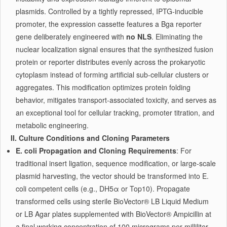
plasmids. Controlled by a tightly repressed, IPTG-inducible
promoter, the expression cassette features a Bga reporter
gene deliberately engineered with
no NLS
. Eliminating the
nuclear localization signal ensures that the synthesized fusion
protein or reporter distributes evenly across the prokaryotic
cytoplasm instead of forming artificial sub-cellular clusters or
aggregates. This modification optimizes protein folding
behavior, mitigates transport-associated toxicity, and serves as
an exceptional tool for cellular tracking, promoter titration, and
metabolic engineering.
II. Culture Conditions and Cloning Parameters
E. coli Propagation and Cloning Requirements
: For
traditional insert ligation, sequence modification, or large-scale
plasmid harvesting, the vector should be transformed into E.
coli competent cells (e.g., DH5α or Top10). Propagate
transformed cells using sterile BioVector® LB Liquid Medium
or LB Agar plates supplemented with BioVector® Ampicillin at
a final working concentration of 100 micrograms per milliliter.