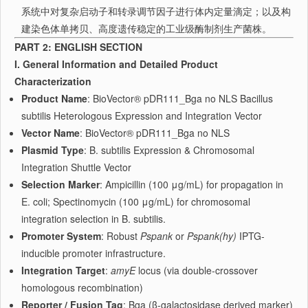
系统中对复杂启动子和转录调节因子进行体内定量滴定；以及构
建染色体单拷贝、高度遗传稳定的工业级酶制剂生产菌株。
PART 2: ENGLISH SECTION
I. General Information and Detailed Product
Characterization
Product Name
: BioVector® pDR111_Bga no NLS Bacillus
subtilis Heterologous Expression and Integration Vector
Vector Name
: BioVector® pDR111_Bga no NLS
Plasmid Type
: B. subtilis Expression & Chromosomal
Integration Shuttle Vector
Selection Marker
: Ampicillin (100 μg/mL) for propagation in
E. coli; Spectinomycin (100 μg/mL) for chromosomal
integration selection in B. subtilis.
Promoter System
: Robust
Pspank
or
Pspank(hy)
IPTG-
inducible promoter infrastructure.
Integration Target
:
amyE
locus (via double-crossover
homologous recombination)
Reporter / Fusion Tag
: Bga (β-galactosidase derived marker)