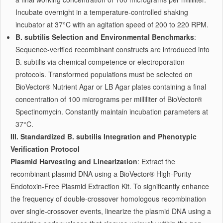
Incubate overnight in a temperature-controlled shaking
incubator at 37°C with an agitation speed of 200 to 220 RPM.
B. subtilis Selection and Environmental Benchmarks
:
Sequence-verified recombinant constructs are introduced into
B. subtilis via chemical competence or electroporation
protocols. Transformed populations must be selected on
BioVector® Nutrient Agar or LB Agar plates containing a final
concentration of 100 micrograms per milliliter of BioVector®
Spectinomycin. Constantly maintain incubation parameters at
37°C.
III. Standardized B. subtilis Integration and Phenotypic
Verification Protocol
Plasmid Harvesting and Linearization
: Extract the
recombinant plasmid DNA using a BioVector® High-Purity
Endotoxin-Free Plasmid Extraction Kit. To significantly enhance
the frequency of double-crossover homologous recombination
over single-crossover events, linearize the plasmid DNA using a