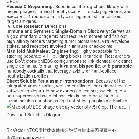
CFU).
Rescue & Biopanning
: Superinfect the log-phase library with
helper phages, harvest the physical VHH-displaying virions, and
execute 3–4 rounds of affinity panning against immobilized
target antigens.
IV. Core Research Directions
Immune and Synthetic Single-Domain Discovery
: Serves as
a gold-standard phagemid architecture to screen and fish out
high-affinity binders targeting tumor biomarkers, viral envelope
spikes, and receptors involved in immune checkpoints.
Manifold Multivalent Engineering
: Highly adaptable for
stitching separate VHH building blocks in tandem. Researchers
use BioVector® pMECS configurations to link identical or distinct
single domains, formatting
bivalent
,
bispecific
, or
biparatopic
nanobody cocktails that leverage avidity or multi-epitope
neutralization profiles.
Direct Soluble Periplasmic Interrogations
: Because of the
integrated amber switch, verified positive binders do not require
sub-cloning steps into new expression vectors; switching to a
non-suppressive bacterial host yields fast production of un-
fused, soluble nanobodies right out of the periplasmic fraction.
BioVector NTCC质粒载体菌株细胞蛋白抗体基因保藏中心
电话:400-800-2947