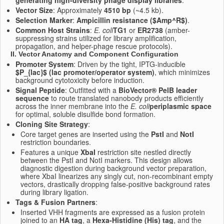
generating high-diversity phage display libraries
.
Vector Size
: Approximately
4510 bp
(~4.5 kb).
Selection Marker
:
Ampicillin resistance (
$Amp^R$
)
.
Common Host Strains
:
E. coli
TG1
or
ER2738
(amber-
suppressing strains utilized for library amplification,
propagation, and helper-phage rescue protocols).
II. Vector Anatomy and Component Configuration
Promoter System
: Driven by the tight, IPTG-inducible
$P_{lac}$
(lac promoter/operator system)
, which minimizes
background cytotoxicity before induction.
Signal Peptide
: Outfitted with a
BioVector® PelB leader
sequence
to route translated nanobody products efficiently
across the inner membrane into the
E. coli
periplasmic space
for optimal, soluble disulfide bond formation.
Cloning Site Strategy
:
Core target genes are inserted using the
PstI
and
NotI
restriction boundaries.
Features a unique
XbaI
restriction site nestled directly
between the PstI and NotI markers. This design allows
diagnostic digestion during background vector preparation,
where XbaI linearizes any singly cut, non-recombinant empty
vectors, drastically dropping false-positive background rates
during library ligation.
Tags & Fusion Partners
:
Inserted VHH fragments are expressed as a fusion protein
joined to an
HA tag
, a
Hexa-Histidine (His) tag
, and the