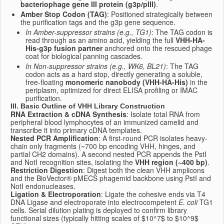
bacteriophage gene III protein (g3p/pIII)
.
Amber Stop Codon (TAG)
: Positioned strategically between
the purification tags and the g3p gene sequence.
In Amber-suppressor strains (e.g., TG1)
: The TAG codon is
read through as an amino acid, yielding the full
VHH-HA-
His-g3p fusion partner
anchored onto the rescued phage
coat for biological panning cascades.
In Non-suppressor strains (e.g., WK6, BL21)
: The TAG
codon acts as a hard stop, directly generating a soluble,
free-floating
monomeric nanobody (VHH-HA-His)
in the
periplasm, optimized for direct ELISA profiling or IMAC
purification.
III. Basic Outline of VHH Library Construction
RNA Extraction & cDNA Synthesis
: Isolate total RNA from
peripheral blood lymphocytes of an immunized camelid and
transcribe it into primary cDNA templates.
Nested PCR Amplification
: A first-round PCR isolates heavy-
chain only fragments (~700 bp encoding VHH, hinges, and
partial CH2 domains). A second nested PCR appends the PstI
and NotI recognition sites, isolating the
VHH region (~400 bp)
.
Restriction Digestion
: Digest both the clean VHH amplicons
and the BioVector® pMECS phagemid backbone using PstI and
NotI endonucleases.
Ligation & Electroporation
: Ligate the cohesive ends via T4
DNA Ligase and electroporate into electrocompetent
E. coli
TG1
cells. Serial dilution plating is deployed to confirm library
functional sizes (typically hitting scales of
$10^7$
to
$10^9$