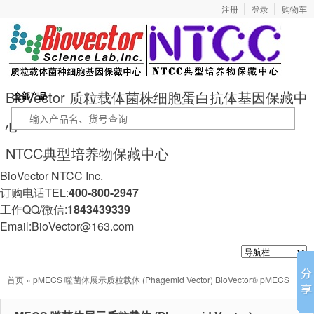
注册
登录
购物车
BioVector 质粒载体菌株细胞蛋白抗体基因保藏中
全部产品
心
NTCC典型培养物保藏中心
BioVector NTCC Inc.
订购电话TEL:
400-800-2947
工作QQ/微信:
1843439339
Email:BioVector@163.com
首页
» pMECS 噬菌体展示质粒载体 (Phagemid Vector) BioVector® pMECS
Phagemid Vector for Nanobody / VHH Phage Display