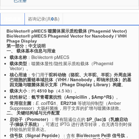
咨询记录(共
0
条)
详细信息
BioVector® pMECS 噬菌体展示质粒载体 (Phagemid Vector)
BioVector® pMECS Phagemid Vector for Nanobody / VHH
Phage Display
第一部分：中文说明
一、 载体基本信息与用途
载体名称
：BioVector® pMECS
载体类型
：噬菌体显性/隐性展示质粒载体（Phagemid
Vector）。
核心用途
：专门用于
驼科动物（骆驼、大羊驼、羊驼）外周血淋
巴细胞的重链单域抗体（VHH / Nanobody，即纳米抗体）的基
因克隆与噬菌体展示文库（Phage Display Library）构建
。
载体大小
：约
4510 bp
（4.5 kb）。
抗性标记
：
氨苄青霉素抗性（Ampicillin，
$Amp^R$
）
。
常用宿主菌
：
E. coli
TG1
、
ER2738
等琥珀抑制型（Amber
Suppressor）大肠杆菌株，用于文库的扩增与噬菌体拯救。
二、 关键结构域与元件配置
启动子（Promoter）
：带有阻遏位点的
$P_{lac}$
（乳糖启动
子/操纵子系统）
，可通过 IPTG 进行诱导转录，在无诱导剂时保
持较低的背景表达。
信号肽（Signal Peptide）
：含有
BioVector® PelB 信号肽
，