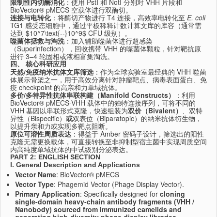
限制性内切酶消化
：使用 PstI 和 NotI 分别对 VHH 片段和
BioVector® pMECS 空载体进行双酶切。
连接与电转化
：将酶切产物进行 T4 连接，高效率电转化至
E. coli
TG1 感受态细胞中，通过平板稀释计数计算文库的库容（通常需
达到
$10^7\text{--}10^9$
CFU 级别）。
噬菌体拯救与淘洗
：加入辅助噬菌体进行超感染
（Superinfection），回收携带 VHH 的噬菌体颗粒，针对靶抗原
进行 3–4 轮固相或液相富集淘洗。
四、 核心科研应用
天然/免疫纳米抗体文库筛选
：作为全球实验室最经典的 VHH 噬菌
体展示骨架之一，用于高效分离针对肿瘤靶点、病毒表面蛋白、免
疫 checkpoint 的高亲和力单域抗体。
多价/多特异性抗体串联构建（Manifold Constructs）
：利用
BioVector® pMECS-VHH 载体中的独特连接序列，可将不同的
VHH 基因以串联形式克隆，快速组装为
双价（Bivalent）
、双特
异性（Bispecific）
或
双表位（Biparatopic）的纳米抗体衍生物，
以提升亲和力或实现多靶点阻断。
原位可溶性周质表达
：得益于 Amber 密码子设计，筛选出的阳性
克隆无需更换载体，可直接转换至非抑制型宿主菌中实现周质空间
内高纯度单域抗体的中试级别分泌表达。
PART 2: ENGLISH SECTION
I. General Description and Applications
Vector Name
: BioVector® pMECS
Vector Type
: Phagemid Vector (Phage Display Vector).
Primary Application
: Specifically designed for
cloning
single-domain heavy-chain antibody fragments (VHH /
Nanobody) sourced from immunized camelids and