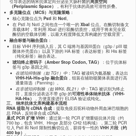
引导表达的纳米抗体定向分泌至大肠杆菌的
周质空间
（Periplasmic Space）
，有利于抗体的高效可溶性折叠。
多克隆位点（MCS）与克隆策略
：
核心克隆位点为
PstI
和
NotI
。
在 PstI 与 NotI 之间包含一个唯一的
XbaI
位点。在酶切制备文
库载体时，常利用 XbaI 进行双酶切质控，或用于将未完全双
酶切的空载体切断，以最大程度降低文库构建的“空载背景”。
融合标签与融合蛋白
：
目标 VHH 序列插入后，其 C 端将与基因III蛋白（g3p / pIII 噬
菌体外壳蛋白）以及下游的 HA 标签（表达标签）和 His 标签
（纯化标签）融合表达。
琥珀终止密码子（Amber Stop Codon, TAG）
：位于抗体标
签与 g3p 基因之间。
在琥珀抑制株（如 TG1）中
：TAG 被读码为氨基酸，表达出
VHH-HA-His-g3p 融合蛋白
，组装在辅助噬菌体表面进行高
通量筛选（Panning）。
在非琥珀抑制株（如 WK6, BL21）中
：TAG 被识别为终止
符，直接分泌表达不带 g3p 的
可溶性单体纳米抗体（VHH-
HA-His）
，方便直接进行 ELISA 验证或纯化。
三、 纳米抗体文库构建基本流程
RNA 提取与 cDNA 合成
：提取免疫后驼科动物外周血淋巴细胞的
总 RNA，反转录合成 cDNA。
巢式 PCR 扩增 VHH
：通过第一轮 PCR 扩增重链抗体片段（约
700 bp，包含 VHH、Hinge 及部分 CH2 结构域），第二轮 PCR
引入 PstI 和 NotI 限制性酶切位点，获得专一性的
VHH 片段（约
400 bp）
。