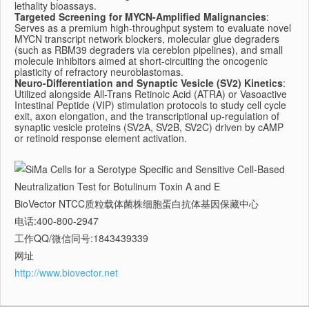
lethality bioassays.
Targeted Screening for MYCN-Amplified Malignancies
:
Serves as a premium high-throughput system to evaluate novel
MYCN transcript network blockers, molecular glue degraders
(such as RBM39 degraders via cereblon pipelines), and small
molecule inhibitors aimed at short-circuiting the oncogenic
plasticity of refractory neuroblastomas.
Neuro-Differentiation and Synaptic Vesicle (SV2) Kinetics
:
Utilized alongside All-Trans Retinoic Acid (ATRA) or Vasoactive
Intestinal Peptide (VIP) stimulation protocols to study cell cycle
exit, axon elongation, and the transcriptional up-regulation of
synaptic vesicle proteins (SV2A, SV2B, SV2C) driven by cAMP
or retinoid response element activation.
BioVector NTCC质粒载体菌株细胞蛋白抗体基因保藏中心
电话:400-800-2947
工作QQ/微信同号:1843439339
网址
http://www.biovector.net