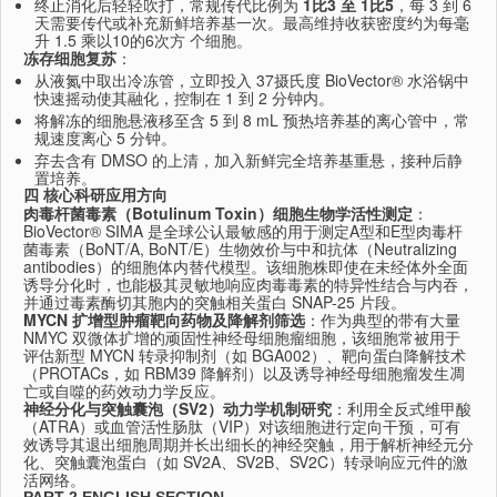
终止消化后轻轻吹打，常规传代比例为
1比3 至 1比5
，每 3 到 6
天需要传代或补充新鲜培养基一次。最高维持收获密度约为每毫
升 1.5 乘以10的6次方 个细胞。
冻存细胞复苏
：
从液氮中取出冷冻管，立即投入 37摄氏度 BioVector® 水浴锅中
快速摇动使其融化，控制在 1 到 2 分钟内。
将解冻的细胞悬液移至含 5 到 8 mL 预热培养基的离心管中，常
规速度离心 5 分钟。
弃去含有 DMSO 的上清，加入新鲜完全培养基重悬，接种后静
置培养。
四 核心科研应用方向
肉毒杆菌毒素（Botulinum Toxin）细胞生物学活性测定
：
BioVector® SIMA 是全球公认最敏感的用于测定A型和E型肉毒杆
菌毒素（BoNT/A, BoNT/E）生物效价与中和抗体（Neutralizing
antibodies）的细胞体内替代模型。该细胞株即使在未经体外全面
诱导分化时，也能极其灵敏地响应肉毒毒素的特异性结合与内吞，
并通过毒素酶切其胞内的突触相关蛋白 SNAP-25 片段。
MYCN 扩增型肿瘤靶向药物及降解剂筛选
：作为典型的带有大量
NMYC 双微体扩增的顽固性神经母细胞瘤细胞，该细胞常被用于
评估新型 MYCN 转录抑制剂（如 BGA002）、靶向蛋白降解技术
（PROTACs，如 RBM39 降解剂）以及诱导神经母细胞瘤发生凋
亡或自噬的药效动力学反应。
神经分化与突触囊泡（SV2）动力学机制研究
：利用全反式维甲酸
（ATRA）或血管活性肠肽（VIP）对该细胞进行定向干预，可有
效诱导其退出细胞周期并长出细长的神经突触，用于解析神经元分
化、突触囊泡蛋白（如 SV2A、SV2B、SV2C）转录响应元件的激
活网络。