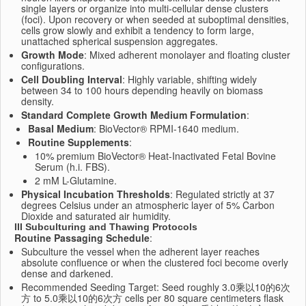
single layers or organize into multi-cellular dense clusters
(foci).
Upon recovery or when seeded at suboptimal densities,
cells grow slowly and exhibit a tendency to form large,
unattached spherical suspension aggregates.
Growth Mode
: Mixed adherent monolayer and floating cluster
configurations.
Cell Doubling Interval
: Highly variable, shifting widely
between 34 to 100 hours depending heavily on biomass
density.
Standard Complete Growth Medium Formulation
:
Basal Medium
: BioVector® RPMI-1640 medium.
Routine Supplements
:
10% premium BioVector® Heat-Inactivated Fetal Bovine
Serum (h.i. FBS).
2 mM L-Glutamine.
Physical Incubation Thresholds
: Regulated strictly at 37
degrees Celsius under an atmospheric layer of 5% Carbon
Dioxide and saturated air humidity.
III Subculturing and Thawing Protocols
Routine Passaging Schedule
:
Subculture the vessel when the adherent layer reaches
absolute confluence or when the clustered foci become overly
dense and darkened.
Recommended Seeding Target: Seed roughly 3.0乘以10的6次
方 to 5.0乘以10的6次方 cells per 80 square centimeters flask