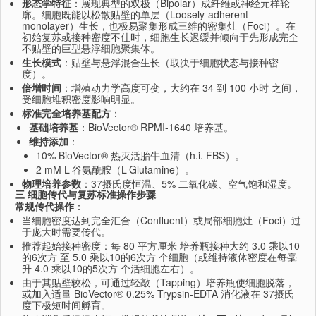
形态学特征
：展现典型的双极（Bipolar）成纤维或神经元样轮
廓。细胞既能以松散贴壁的单层（Loosely-adherent
monolayer）生长，也极易聚集形成三维的密集灶（Foci）。在
初始复苏或接种密度不佳时，细胞生长迟缓并倾向于先形成完全
不贴壁的巨型悬浮细胞聚集体。
生长模式
：贴壁与悬浮混合生长（取决于细胞状态与接种密
度）。
倍增时间
：增殖动力学高度可变，大约在 34 到 100 小时 之间，
受细胞堆积密度影响明显。
标准完全培养基配方
：
基础培养基
：BioVector® RPMI-1640 培养基。
维持添加
：
10% BioVector® 热灭活胎牛血清（h.i. FBS）。
2 mM L-谷氨酰胺（L-Glutamine）。
物理培养参数
：37摄氏度恒温、5% 二氧化碳、空气饱和湿度。
三 细胞传代与复苏标准操作步骤
常规传代操作
：
当细胞密度达到完全汇合（Confluent）或局部细胞灶（Foci）过
于庞大时需要传代。
推荐起始接种密度：每 80 平方厘米 培养瓶接种大约 3.0 乘以10
的6次方 至 5.0 乘以10的6次方 个细胞（或维持液体密度在每毫
升 4.0 乘以10的5次方 个活细胞左右）。
由于其贴壁较松，可通过轻敲（Tapping）培养瓶使细胞脱落，
或加入适量 BioVector® 0.25% Trypsin-EDTA 消化液在 37摄氏
度下极短时间孵育。