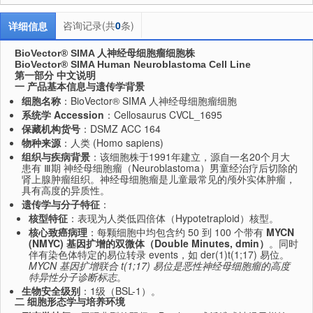
咨询记录(共
0
条)
详细信息
BioVector® SIMA 人神经母细胞瘤细胞株
BioVector® SIMA Human Neuroblastoma Cell Line
第一部分 中文说明
一 产品基本信息与遗传学背景
细胞名称
：BioVector® SIMA 人神经母细胞瘤细胞
系统学 Accession
：Cellosaurus CVCL_1695
保藏机构货号
：DSMZ ACC 164
物种来源
：人类 (Homo sapiens)
组织与疾病背景
：该细胞株于1991年建立，源自一名20个月大
患有 Ⅲ期 神经母细胞瘤（Neuroblastoma）男童经治疗后切除的
肾上腺肿瘤组织。神经母细胞瘤是儿童最常见的颅外实体肿瘤，
具有高度的异质性。
遗传学与分子特征
：
核型特征
：表现为人类低四倍体（Hypotetraploid）核型。
核心致癌病理
：每颗细胞中均包含约 50 到 100 个带有
MYCN
(NMYC) 基因扩增的双微体（Double Minutes, dmin）
。同时
伴有染色体特定的易位转录 events，如 der(1)t(1;17) 易位。
MYCN 基因扩增联合 t(1;17) 易位是恶性神经母细胞瘤的高度
特异性分子诊断标志
。
生物安全级别
：1级（BSL-1）。
二 细胞形态学与培养环境