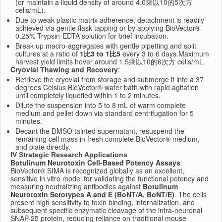
(or maintain a liquid density of around 4.0乘以10的5次方
cells/mL).
Due to weak plastic matrix adherence, detachment is readily
achieved via gentle flask tapping or by applying BioVector®
0.25% Trypsin-EDTA solution for brief incubation.
Break up macro-aggregates with gentle pipetting and split
cultures at a ratio of
1比3 to 1比5
every 3 to 6 days.
Maximum
harvest yield limits hover around 1.5乘以10的6次方 cells/mL.
Cryovial Thawing and Recovery
:
Retrieve the cryovial from storage and submerge it into a 37
degrees Celsius BioVector® water bath with rapid agitation
until completely liquefied within 1 to 2 minutes.
Dilute the suspension into 5 to 8 mL of warm complete
medium and pellet down via standard centrifugation for 5
minutes.
Decant the DMSO tainted supernatant, resuspend the
remaining cell mass in fresh complete BioVector® medium,
and plate directly.
IV Strategic Research Applications
Botulinum Neurotoxin Cell-Based Potency Assays
:
BioVector® SIMA is recognized globally as an excellent,
sensitive in vitro model for validating the functional potency and
measuring neutralizing antibodies against
Botulinum
Neurotoxin Serotypes A and E (BoNT/A, BoNT/E)
.
The cells
present high sensitivity to toxin binding, internalization, and
subsequent specific enzymatic cleavage of the intra-neuronal
SNAP-25 protein, reducing reliance on traditional mouse