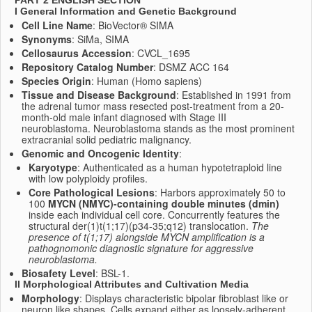
PART 2 ENGLISH SECTION
I General Information and Genetic Background
Cell Line Name
: BioVector® SIMA
Synonyms
: SiMa, SIMA
Cellosaurus Accession
: CVCL_1695
Repository Catalog Number
: DSMZ ACC 164
Species Origin
: Human (Homo sapiens)
Tissue and Disease Background
: Established in 1991 from
the adrenal tumor mass resected post-treatment from a 20-
month-old male infant diagnosed with Stage III
neuroblastoma.
Neuroblastoma stands as the most prominent
extracranial solid pediatric malignancy.
Genomic and Oncogenic Identity
:
Karyotype
: Authenticated as a human hypotetraploid line
with low polyploidy profiles.
Core Pathological Lesions
: Harbors approximately 50 to
100
MYCN (NMYC)-containing double minutes (dmin)
inside each individual cell core.
Concurrently features the
structural der(1)t(1;17)(p34-35;q12) translocation.
The
presence of t(1;17) alongside MYCN amplification is a
pathognomonic diagnostic signature for aggressive
neuroblastoma.
Biosafety Level
: BSL-1.
II Morphological Attributes and Cultivation Media
Morphology
: Displays characteristic bipolar fibroblast like or
neuron like shapes. Cells expand either as loosely-adherent