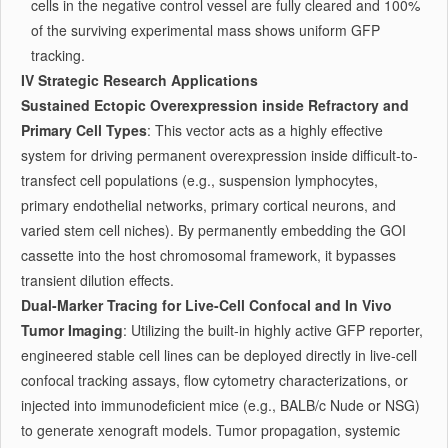
cells in the negative control vessel are fully cleared and 100%
of the surviving experimental mass shows uniform GFP
tracking.
IV Strategic Research Applications
Sustained Ectopic Overexpression inside Refractory and
Primary Cell Types
: This vector acts as a highly effective
system for driving permanent overexpression inside difficult-to-
transfect cell populations (e.g., suspension lymphocytes,
primary endothelial networks, primary cortical neurons, and
varied stem cell niches). By permanently embedding the GOI
cassette into the host chromosomal framework, it bypasses
transient dilution effects.
Dual-Marker Tracing for Live-Cell Confocal and In Vivo
Tumor Imaging
: Utilizing the built-in highly active GFP reporter,
engineered stable cell lines can be deployed directly in live-cell
confocal tracking assays, flow cytometry characterizations, or
injected into immunodeficient mice (e.g., BALB/c Nude or NSG)
to generate xenograft models. Tumor propagation, systemic