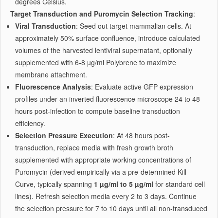
degrees Celsius.
Target Transduction and Puromycin Selection Tracking
:
Viral Transduction
: Seed out target mammalian cells. At
approximately 50% surface confluence, introduce calculated
volumes of the harvested lentiviral supernatant, optionally
supplemented with 6-8 µg/ml Polybrene to maximize
membrane attachment.
Fluorescence Analysis
: Evaluate active GFP expression
profiles under an inverted fluorescence microscope 24 to 48
hours post-infection to compute baseline transduction
efficiency.
Selection Pressure Execution
: At 48 hours post-
transduction, replace media with fresh growth broth
supplemented with appropriate working concentrations of
Puromycin (derived empirically via a pre-determined Kill
Curve, typically spanning
1 µg/ml to 5 µg/ml
for standard cell
lines). Refresh selection media every 2 to 3 days. Continue
the selection pressure for 7 to 10 days until all non-transduced