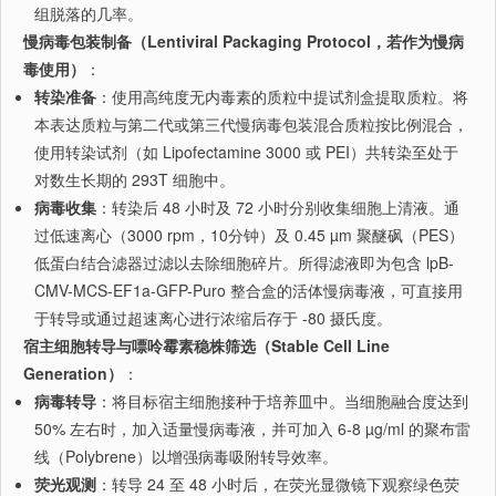
组脱落的几率。
慢病毒包装制备（Lentiviral Packaging Protocol，若作为慢病
毒使用）
：
转染准备
：使用高纯度无内毒素的质粒中提试剂盒提取质粒。将
本表达质粒与第二代或第三代慢病毒包装混合质粒按比例混合，
使用转染试剂（如 Lipofectamine 3000 或 PEI）共转染至处于
对数生长期的 293T 细胞中。
病毒收集
：转染后 48 小时及 72 小时分别收集细胞上清液。通
过低速离心（3000 rpm，10分钟）及 0.45 µm 聚醚砜（PES）
低蛋白结合滤器过滤以去除细胞碎片。所得滤液即为包含 lpB-
CMV-MCS-EF1a-GFP-Puro 整合盒的活体慢病毒液，可直接用
于转导或通过超速离心进行浓缩后存于 -80 摄氏度。
宿主细胞转导与嘌呤霉素稳株筛选（Stable Cell Line
Generation）
：
病毒转导
：将目标宿主细胞接种于培养皿中。当细胞融合度达到
50% 左右时，加入适量慢病毒液，并可加入 6-8 µg/ml 的聚布雷
线（Polybrene）以增强病毒吸附转导效率。
荧光观测
：转导 24 至 48 小时后，在荧光显微镜下观察绿色荧