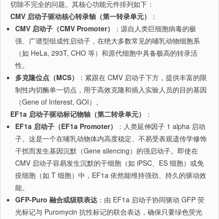
切除不完全的问题。其核心功能元件排列如下：
CMV 启动子驱动核心转录轴（第一转录单元）
：
CMV 启动子（CMV Promoter）
：源自人类巨细胞病毒的极
强、广谱型组成性启动子，在绝大多数常见的哺乳动物细胞系
（如 HeLa, 293T, CHO 等）和原代细胞中具备极高的转录活
性。
多克隆位点（MCS）
：紧跟在 CMV 启动子下方，提供丰富的限
制性内切酶单一切点，用于高效克隆和插入实验人员的目的基因
（Gene of Interest, GOI）。
EF1a 启动子驱动标记物轴（第二转录单元）
：
EF1a 启动子（EF1a Promoter）
：人类延伸因子 1 alpha 启动
子。这是一个在哺乳动物体内高度稳定、不易受表观遗传学修饰
干扰而发生基因沉默（Gene silencing）的强启动子。即使在
CMV 启动子容易发生沉默的干细胞（如 iPSC、ES 细胞）或免
疫细胞（如 T 细胞）中，EF1a 依然能维持强劲、持久的驱动效
能。
GFP-Puro 融合或级联表达
：由 EF1a 启动子协同驱动 GFP 荧
光标记与 Puromycin 抗性标记的联合表达，确保只要绿色荧光