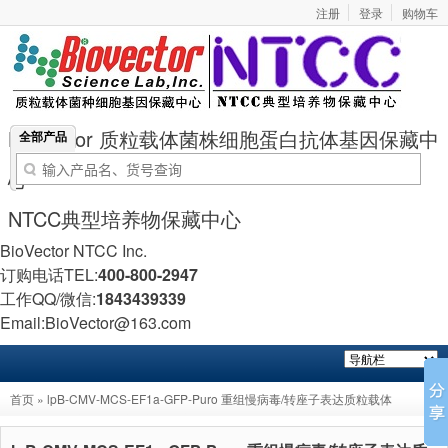
注册
登录
购物车
BioVector 质粒载体菌株细胞蛋白抗体基因保藏中
全部产品
心
NTCC典型培养物保藏中心
BioVector NTCC Inc.
订购电话TEL:
400-800-2947
工作QQ/微信:
1843439339
Email:BioVector@163.com
首页
» lpB-CMV-MCS-EF1a-GFP-Puro 重组慢病毒/转座子表达质粒载体
BioVector® Recombinant Lentiviral/Transposon Expression Plasmid Vector