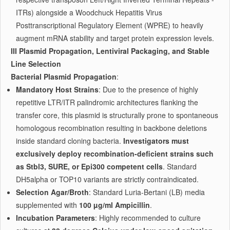
ITRs) alongside a Woodchuck Hepatitis Virus
Posttranscriptional Regulatory Element (WPRE) to heavily
augment mRNA stability and target protein expression levels.
III Plasmid Propagation, Lentiviral Packaging, and Stable
Line Selection
Bacterial Plasmid Propagation
:
Mandatory Host Strains
: Due to the presence of highly
repetitive LTR/ITR palindromic architectures flanking the
transfer core, this plasmid is structurally prone to spontaneous
homologous recombination resulting in backbone deletions
inside standard cloning bacteria.
Investigators must
exclusively deploy recombination-deficient strains such
as Stbl3, SURE, or Epi300 competent cells
. Standard
DH5alpha or TOP10 variants are strictly contraindicated.
Selection Agar/Broth
: Standard Luria-Bertani (LB) media
supplemented with
100 µg/ml Ampicillin
.
Incubation Parameters
: Highly recommended to culture