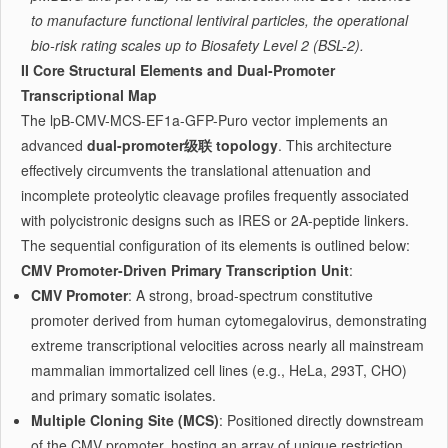
to manufacture functional lentiviral particles, the operational
bio-risk rating scales up to Biosafety Level 2 (BSL-2).
II Core Structural Elements and Dual-Promoter
Transcriptional Map
The lpB-CMV-MCS-EF1a-GFP-Puro vector implements an
advanced
dual-promoter级联 topology
. This architecture
effectively circumvents the translational attenuation and
incomplete proteolytic cleavage profiles frequently associated
with polycistronic designs such as IRES or 2A-peptide linkers.
The sequential configuration of its elements is outlined below:
CMV Promoter-Driven Primary Transcription Unit
:
CMV Promoter
: A strong, broad-spectrum constitutive
promoter derived from human cytomegalovirus, demonstrating
extreme transcriptional velocities across nearly all mainstream
mammalian immortalized cell lines (e.g., HeLa, 293T, CHO)
and primary somatic isolates.
Multiple Cloning Site (MCS)
: Positioned directly downstream
of the CMV promoter, hosting an array of unique restriction