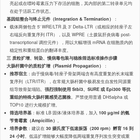
亮起或在嘌呤霉素压力下存活的细胞，其内部的第二转录单元均
在处于活跃工作状态。
基因组整合与终止元件（Integration & Termination）
：
载体两侧包含 5' WRE/LTR 及 3' Delta-LTR（或相应的转座子左
右端反向重复序列 ITR），以及 WPRE（土拨鼠肝炎病毒 post-
transcriptional 调控元件），用以大幅增强 mRNA 在细胞质内的
稳定性和重组蛋白的翻译丰度。
三 质粒扩增、转染、慢病毒包装与稳株筛选标准操作步骤
大肠杆菌中的质粒扩增（Plasmid Propagation）
：
推荐宿主
：由于慢病毒/转座子骨架两端含有高度重复的长末端重
复序列（LTR/ITR），在常规大肠杆菌中极易发生自发性同源重
组导致骨架塌陷。
强烈强制使用 Stbl3、SURE 或 Epi300 等抗
重组的特殊大肠杆菌感受态菌株
。严禁使用普通 DH5alpha 或
TOP10 进行大规模扩增。
筛选培养基
：标准 LB 固体/液体培养基，加入
100 µg/ml 的氨
苄青霉素（Ampicillin）
。
培养参数
：建议在
30 摄氏度下低速振荡（200 rpm）孵育 16 到
24 小时
。低温扩增能够大幅度降低两端重复序列发生突变或重