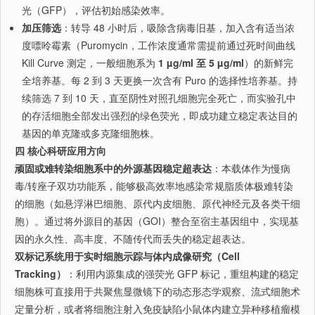
光（GFP），评估初始感染效率。
加压筛选
：转导 48 小时后，吸除含病毒旧基，加入含有适当浓
度嘌呤霉素（Puromycin，工作浓度通常需提前通过死时间曲线
Kill Curve 测定，一般细胞系为
1 µg/ml 至 5 µg/ml
）的新鲜完
全培养基。每 2 到 3 天更换一次含有 Puro 的选择性培养基。持
续筛选 7 到 10 天，直至阴性对照孔细胞完全死亡，而实验孔中
的存活细胞全部发出强烈的绿色荧光，即成功建立稳定表达目的
基因的单克隆或多克隆细胞株。
四 核心科研应用方向
顽固或难转染细胞系中的外源基因稳定超表达
：本载体作为慢病
毒/转座子双功功能系，能够极高效率地感染常规脂质体极难转染
的细胞（如悬浮淋巴细胞、原代内皮细胞、原代神经元及各类干细
胞）。通过将外源目的基因（GOI）整合至宿主基因组中，实现基
因的永久性、高丰度、不随传代而丢失的稳定超表达。
双标记系统用于实时细胞示踪与体内成像研究（Cell
Tracking）
：利用内源集成的强荧光 GFP 标记，重组构建的稳定
细胞株可直接用于共聚焦显微镜下的动态形态学观察、流式细胞术
定量分析，或者将细胞注射入免疫缺陷小鼠体内建立异种移植瘤模