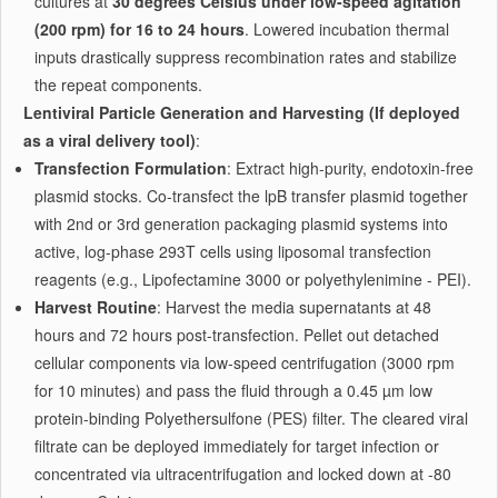
cultures at
30 degrees Celsius under low-speed agitation
(200 rpm) for 16 to 24 hours
. Lowered incubation thermal
inputs drastically suppress recombination rates and stabilize
the repeat components.
Lentiviral Particle Generation and Harvesting (If deployed
as a viral delivery tool)
:
Transfection Formulation
: Extract high-purity, endotoxin-free
plasmid stocks. Co-transfect the lpB transfer plasmid together
with 2nd or 3rd generation packaging plasmid systems into
active, log-phase 293T cells using liposomal transfection
reagents (e.g., Lipofectamine 3000 or polyethylenimine - PEI).
Harvest Routine
: Harvest the media supernatants at 48
hours and 72 hours post-transfection. Pellet out detached
cellular components via low-speed centrifugation (3000 rpm
for 10 minutes) and pass the fluid through a 0.45 µm low
protein-binding Polyethersulfone (PES) filter. The cleared viral
filtrate can be deployed immediately for target infection or
concentrated via ultracentrifugation and locked down at -80