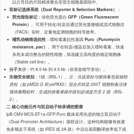
以介导目的片段精准整合至宿主细胞基因组中。
双标记选择系统（Dual Reporter & Selection Markers）
：
荧光报告标记
：绿色荧光蛋白
GFP（Green Fluorescent
Protein）
。可用于转化/转染后通过荧光显微镜或流式细胞仪
（FACS）实时、定量地监测细胞的转导效率。
哺乳动物筛选抗性
：嘌呤霉素抗性基因
Puro（Puromycin
resistance,
pac
）
。用于在转染/感染后加入嘌呤霉素，快速
杀死未成功整合的阴性细胞，筛选建立高纯度的稳定细胞株
（Stable cell line）。
分子大小
：约 8.5 kb 到 9.5 kb（依骨架细节变动）。
生物安全级别
：1级（BSL-1）。
注：当该质粒与慢病毒包装辅助
质粒（如 pMD2.G 和 psPAX2）混合共转染 293T 细胞制备活体
慢病毒颗粒时，生成的病毒液操作级别必须提升至 2 级（BSL-
2）。
二 核心功能元件与双启动子转录调控图谱
lpB-CMV-MCS-EF1a-GFP-Puro 载体采用先进的独立双启动子
（Dual-Promoter Architecture）级联设计。这种结构能够有效避
免多顺反子系统（如 IRES 或 2A 肽）中后位基因翻译效率低下或