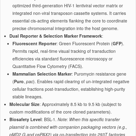
optimized third-generation HIV-1 lentiviral vector matrix or
integrated non-viral transposon cassette systems. It carries
essential cis-acting elements flanking the core to coordinate
precise chromosomal integration into the host genome.
Dual Reporter & Selection Marker Framework
:
Fluorescent Reporter
: Green Fluorescent Protein (
GFP
).
Permits rapid, real-time visual tracking of transduction
efficiencies via standard fluorescence microscopy or
Quantitative Flow Cytometry (FACS).
Mammalian Selection Marker
: Puromycin resistance gene
(
Puro
,
pac
). Enables rapid clearing of un-integrated negative
cellular fractions post-transduction, establishing high-purity
stable lineages.
Molecular Size
: Approximately 8.5 kb to 9.5 kb (subject to
custom modifications of the core cloned parameters).
Biosafety Level
: BSL-1.
Note: When this specific transfer
plasmid is combined with companion packaging vectors (e.g.,
pMD2.G and psPAX2) via co-transfection into 293T factories