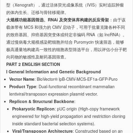
型（Xenograft），通过活体荧光成像系统（IVIS）实时追踪肿瘤
的体内生长、迁移与骨转移规律。
大规模功能基因筛选、RNAi 及突变体库构建的反应骨架
：由于该
载体带有 MCS 和强力的 CMV 启动子，可用于批量克隆各种不同
的致癌基因、抑癌基因突变体或特定非编码 RNA（如 lncRNA）。
通过慢病毒大规模感染靶细胞并结合 Puromycin 快速筛选，能够
极高通量地构建高一致性的细胞表型筛选平台，用以评估小分子靶
向药物的敏感性及耐药基因筛查。
PART 2 ENGLISH SECTION
I General Information and Genetic Background
Vector Name
: BioVector® lpB-CMV-MCS-EF1a-GFP-Puro
Product Type
: Dual-functional recombinant mammalian
lentiviral/transposon expression plasmid vector.
Replicon & Structural Backbone
:
Prokaryotic Replicon
: pUC origin (High-copy framework
engineered for high-yield propagation and restriction cloning
inside standard bacterial selection systems).
Viral/Transposon Architecture
: Constructed based on an