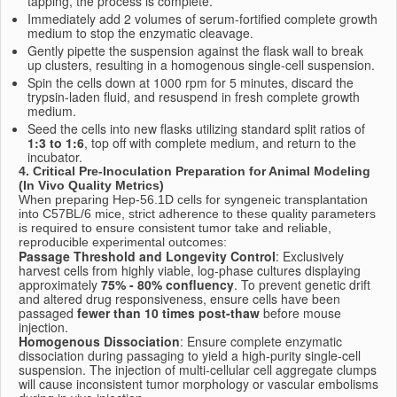
tapping, the process is complete.
Immediately add 2 volumes of serum-fortified complete growth
medium to stop the enzymatic cleavage.
Gently pipette the suspension against the flask wall to break
up clusters, resulting in a homogenous single-cell suspension.
Spin the cells down at 1000 rpm for 5 minutes, discard the
trypsin-laden fluid, and resuspend in fresh complete growth
medium.
Seed the cells into new flasks utilizing standard split ratios of
1:3 to 1:6
, top off with complete medium, and return to the
incubator.
4. Critical Pre-Inoculation Preparation for Animal Modeling
(In Vivo Quality Metrics)
When preparing Hep-56.1D cells for syngeneic transplantation
into C57BL/6 mice, strict adherence to these quality parameters
is required to ensure consistent tumor take and reliable,
reproducible experimental outcomes:
Passage Threshold and Longevity Control
: Exclusively
harvest cells from highly viable, log-phase cultures displaying
approximately
75% - 80% confluency
. To prevent genetic drift
and altered drug responsiveness, ensure cells have been
passaged
fewer than 10 times post-thaw
before mouse
injection.
Homogenous Dissociation
: Ensure complete enzymatic
dissociation during passaging to yield a high-purity single-cell
suspension. The injection of multi-cellular cell aggregate clumps
will cause inconsistent tumor morphology or vascular embolisms