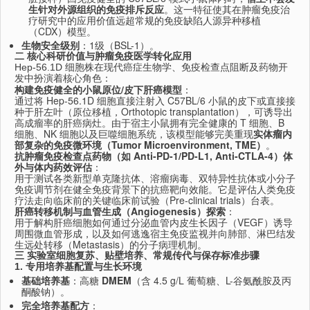
生针对外源组织的免疫排斥反应
。这一特征使其在肿瘤免疫治
疗研究中的应用价值远超常规的免疫缺陷人源异种移植
（CDX）模型。
生物安全级别
：1级（BSL-1）。
二 核心科研价值与肿瘤免疫医学转化应用
Hep-56.1D 细胞株在现代癌症生物学、免疫检查点阻断及药物开
发中扮演着核心角色：
构建免疫健全的小鼠原位/皮下肝癌模型
：
通过将 Hep-56.1D 细胞直接注射入 C57BL/6 小鼠的皮下或直接接
种于肝左叶（原位移植，Orthotopic transplantation），可诱导出
高成瘤率的肝癌病灶。由于宿主小鼠拥有完全健康的 T 细胞、B
细胞、NK 细胞以及巨噬细胞系统，该模型能够完美重现
实体瘤内
部复杂的免疫微环境（Tumor Microenvironment, TME）
。
抗肿瘤免疫检查点药物（如 Anti-PD-1/PD-L1, Anti-CTLA-4）体
外与体内药效评估
：
用于测试各类新型单克隆抗体、溶瘤病毒、双特异性抗体或小分子
免疫调节剂在健全免疫背景下的抗癌靶向效能。它是评估人类免疫
疗法走向临床前的关键临床前试验（Pre-clinical trials）台表。
肝癌转移机制与血管生成（Angiogenesis）探索
：
用于解构肝癌细胞如何通过分泌血管内皮生长因子（VEGF）诱导
周围微血管形成，以及如何逃逸宿主免疫监视并向肺部、淋巴结发
生远处转移（Metastasis）的分子病理机制。
三 实验室细胞复苏、贴壁培养、常规传代与保存标准步骤
1. 专用培养基配置与生长环境
基础培养基
：高糖
DMEM
（含 4.5 g/L 葡萄糖、L-谷氨酰胺及丙
酮酸钠）。
完全培养基配方
：