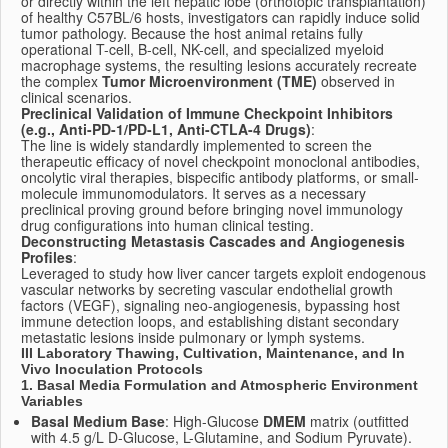
or directly within the left hepatic lobe (orthotopic transplantation)
of healthy C57BL/6 hosts, investigators can rapidly induce solid
tumor pathology. Because the host animal retains fully
operational T-cell, B-cell, NK-cell, and specialized myeloid
macrophage systems, the resulting lesions accurately recreate
the complex
Tumor Microenvironment (TME)
observed in
clinical scenarios.
Preclinical Validation of Immune Checkpoint Inhibitors
(e.g., Anti-PD-1/PD-L1, Anti-CTLA-4 Drugs)
:
The line is widely standardly implemented to screen the
therapeutic efficacy of novel checkpoint monoclonal antibodies,
oncolytic viral therapies, bispecific antibody platforms, or small-
molecule immunomodulators. It serves as a necessary
preclinical proving ground before bringing novel immunology
drug configurations into human clinical testing.
Deconstructing Metastasis Cascades and Angiogenesis
Profiles
:
Leveraged to study how liver cancer targets exploit endogenous
vascular networks by secreting vascular endothelial growth
factors (VEGF), signaling neo-angiogenesis, bypassing host
immune detection loops, and establishing distant secondary
metastatic lesions inside pulmonary or lymph systems.
III Laboratory Thawing, Cultivation, Maintenance, and In
Vivo Inoculation Protocols
1. Basal Media Formulation and Atmospheric Environment
Variables
Basal Medium Base
: High-Glucose
DMEM
matrix (outfitted
with 4.5 g/L D-Glucose, L-Glutamine, and Sodium Pyruvate).