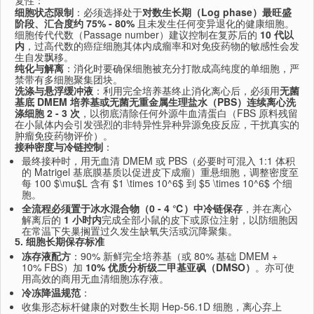
复性：
细胞状态限制
：必须选择处于
对数生长期（Log phase）最旺盛
阶段、汇合度约 75% - 80%
且未发生任何变异退化的健康细胞。
细胞传代代数（Passage number）建议控制在复苏后的
10 代以
内
，过高代数的癌症细胞其体内成瘤率和对免疫药物的敏感性会发
生自发飘移。
纯化与解离
：消化时要确保细胞被充分打散成高纯度的单细胞，严
禁带有多细胞聚集团块。
洗涤与悬浮缓冲液
：利用完全培养基终止消化离心后，必须用
无菌
基底 DMEM 培养基或无菌无重金属生理盐水（PBS）连续离心洗
涤细胞 2 - 3 次
，以彻底清除任何外源牛血清蛋白（FBS 原料残留
在小鼠体内会引发强烈的非特异性异种异源免疫反应，干扰真实的
肿瘤免疫药物评价）。
接种密度与冷链控制
：
最终接种时，用无血清 DMEM 或 PBS（必要时可混入 1:1 体积
的 Matrigel 基底膜基质以促进皮下成瘤）重悬细胞，调整密度至
每 100
$\mu$
L 含有
$1 \times 10^6$
到
$5 \times 10^6$
个细
胞。
全流程必须置于冰水混合物（0 - 4 ℃）中冷链保存
，并在离心
解离后的
1 小时内
完成全部小鼠的皮下或原位注射，以防细胞因
在常温下失巢搁置过久发生缺氧失活或沉降聚集。
5. 细胞长期保存标准
冻存液配方
：90% 新鲜完全培养基（或 80% 基础 DMEM +
10% FBS）加
10% 优质分析级二甲基亚砜（DMSO）
。亦可使
用高效的商用无血清细胞冻存液。
冷冻降温规范
：
收集形态标杆健康的对数生长期 Hep-56.1D 细胞，离心弃上