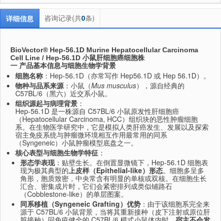
咨询记录(共
0
条)
详细信息
BioVector® Hep-56.1D Murine Hepatocellular Carcinoma
Cell Line / Hep-56.1D 小鼠肝细胞癌细胞株
一 产品基本信息与细胞生物学背景
细胞名称
：Hep-56.1D（亦常写作 Hep56.1D 或 Hep 56.1D）。
物种与品系来源
：小鼠（
Mus musculus
），源自经典的
C57BL/6（黑六）近交系小鼠。
组织源起与病理背景
：
Hep-56.1D 是一株源自 C57BL/6 小鼠原发性肝细胞癌
（Hepatocellular Carcinoma, HCC）组织块的恶性肿瘤细胞
系。在生物医学研究中，它是模拟人类肝癌发生、发展以及探索
宿主免疫系统与肿瘤微环境相互作用最常用的同系
（Syngeneic）小鼠肿瘤模型底盘之一。
核心表型与细胞生物学特征
：
形态学表现
：贴壁生长。在倒置显微镜下，Hep-56.1D 细胞表
现为极其典型的
上皮样（Epithelial-like）形态
。细胞多呈多
角形，胞质致密，中央常含有明显的单核或双核。在细胞生长
汇合、密集成片时，它们会紧密排列成类似铺路石
（Cobblestone-like）的单层图案。
同系移植（Syngeneic Grafting）优势
：由于该细胞系完全来
源于 C57BL/6 小鼠背景，当将其重新接种（皮下注射或原位肝
脏接种）回免疫健全的 C57BL/6 模式小鼠体内时，
宿主不会发