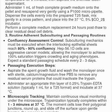
supernatant.
Administer 1 mL of fresh complete growth medium onto the
pellet and resuspend very gently using a P1000 micro-pipette.
Dispense the cells evenly into the prepared T25 flask, mix
gently in a cross pattern, and place into the 37 °C, 5%
$CO_2$
incubator.
Perform a complete medium replacement 24 hours post-thaw to
clear residual dead cell debris.
3. Routine Adherent Subculturing and Passaging Routines
Confluency Assessment Control
: Subculturing mechanics
must be executed when the interlocking epithelial sheets
reach
80% - 90% confluency
. Hep-56.1D cells are
aggressive cancer models; allowing the monolayer to achieve
100% saturation triggers crowding and aging phenotypes.
Expect a standard passaging schedule every 2 - 3 days.
Passaging Execution Steps
:
Aspirate the spent growth fluid and wash the monolayer once
with sterile, calcium/magnesium-free PBS to remove any
residual serum proteins that could inactivate the trypsin.
Administer an appropriate thin layer of 0.25% Trypsin-EDTA
solution (typically 1 mL for a T25 format) and incubate at 37
°C.
Microscopic Tracking
: Maintain continuous visual monitoring
under the microscope. Trypsinization typically completes within
1 - 3 minutes at 37 °C
. The moment cells lose their polygonal
junctions, round up, and slide off the surface upon gentle