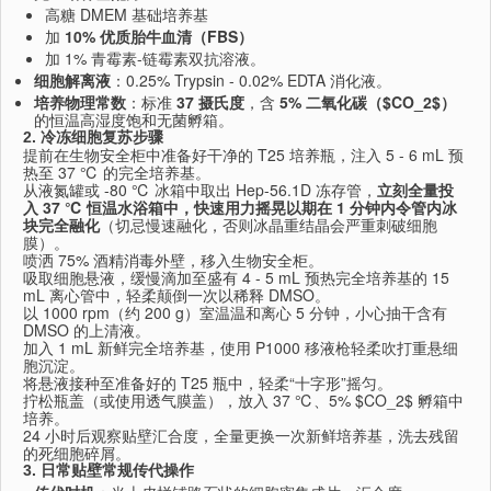
高糖 DMEM 基础培养基
加
10% 优质胎牛血清（FBS）
加 1% 青霉素-链霉素双抗溶液。
细胞解离液
：0.25% Trypsin - 0.02% EDTA 消化液。
培养物理常数
：标准
37 摄氏度
，含
5% 二氧化碳（
$CO_2$
）
的恒温高湿度饱和无菌孵箱。
2. 冷冻细胞复苏步骤
提前在生物安全柜中准备好干净的 T25 培养瓶，注入 5 - 6 mL 预
热至 37 ℃ 的完全培养基。
从液氮罐或 -80 ℃ 冰箱中取出 Hep-56.1D 冻存管，
立刻全量投
入 37 ℃ 恒温水浴箱中，快速用力摇晃以期在 1 分钟内令管内冰
块完全融化
（切忌慢速融化，否则冰晶重结晶会严重刺破细胞
膜）。
喷洒 75% 酒精消毒外壁，移入生物安全柜。
吸取细胞悬液，缓慢滴加至盛有 4 - 5 mL 预热完全培养基的 15
mL 离心管中，轻柔颠倒一次以稀释 DMSO。
以 1000 rpm（约 200 g）室温温和离心 5 分钟，小心抽干含有
DMSO 的上清液。
加入 1 mL 新鲜完全培养基，使用 P1000 移液枪轻柔吹打重悬细
胞沉淀。
将悬液接种至准备好的 T25 瓶中，轻柔“十字形”摇匀。
拧松瓶盖（或使用透气膜盖），放入 37 ℃、5%
$CO_2$
孵箱中
培养。
24 小时后观察贴壁汇合度，全量更换一次新鲜培养基，洗去残留
的死细胞碎屑。
3. 日常贴壁常规传代操作