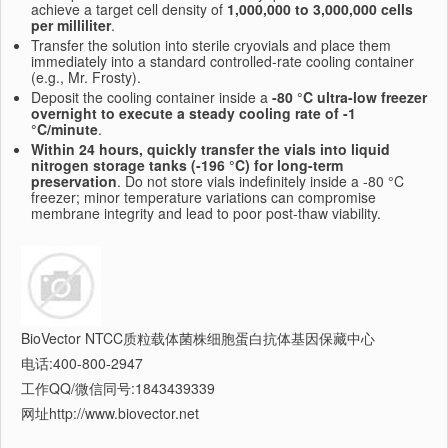
achieve a target cell density of
1,000,000 to 3,000,000 cells
per milliliter
.
Transfer the solution into sterile cryovials and place them
immediately into a standard controlled-rate cooling container
(e.g., Mr. Frosty).
Deposit the cooling container inside a
-80 °C ultra-low freezer
overnight to execute a steady cooling rate of -1
°C/minute
.
Within 24 hours, quickly transfer the vials into liquid
nitrogen storage tanks (-196 °C) for long-term
preservation
. Do not store vials indefinitely inside a -80 °C
freezer; minor temperature variations can compromise
membrane integrity and lead to poor post-thaw viability.
BioVector NTCC质粒载体菌株细胞蛋白抗体基因保藏中心
电话:400-800-2947
工作QQ/微信同号:1843439339
网址http://www.biovector.net