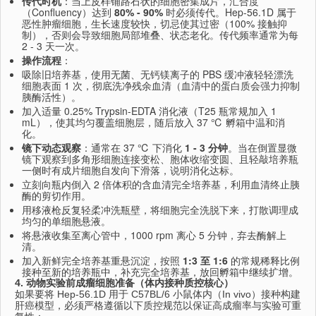
传代时机
：当上皮样铺路石状的细胞密集成片，汇合度
（Confluency）达到
80% - 90%
时必须传代。Hep-56.1D 属于
恶性肿瘤细胞，生长速度较快，切忌使其过密（100% 接触抑
制），否则会导致细胞局部堆叠、状态老化。传代频率通常为每
2 - 3 天一次。
操作流程
：
吸除旧培养基，使用无菌、无钙镁离子的 PBS 缓冲液轻轻漂洗
细胞表面 1 次，彻底洗净残余血清（血清中的蛋白质会强力抑制
胰酶活性）。
加入适量 0.25% Trypsin-EDTA 消化液（T25 瓶常规加入 1
mL），使其均匀覆盖细胞层，随后放入 37 ℃ 孵箱中温和消
化。
镜下动态观察
：通常在 37 ℃ 下消化
1 - 3 分钟
。当在倒置显微
镜下观察到多角形细胞连接变松、胞体收缩变圆、且轻敲培养瓶
一侧时有成片细胞自发向下滑落，说明消化达标。
立刻向瓶内倒入 2 倍体积的含血清完全培养基，利用血清终止胰
酶的剪切作用。
用移液枪反复轻柔冲洗瓶壁，将细胞完全洗脱下来，打散调理成
均匀的单细胞悬液。
将悬液收集至离心管中，1000 rpm 离心 5 分钟，弃去酶解上
清。
加入新鲜完全培养基重悬沉淀，按照
1:3 至 1:6
的常规稀释比例
接种至新的培养瓶中，补充完全培养基，放回孵箱中继续扩增。
4. 动物实验前成瘤细胞准备（体内接种质控核心）
如果要将 Hep-56.1D 用于 C57BL/6 小鼠体内（In vivo）接种构建
肝癌模型，必须严格遵循以下质控规范以保证高成瘤率与实验可重