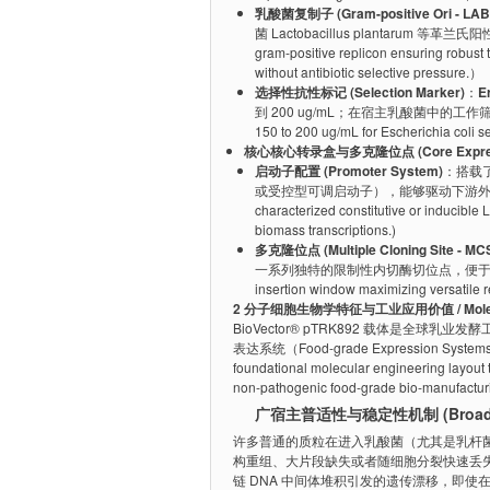
乳酸菌复制子 (Gram-positive Ori - LAB
菌 Lactobacillus plantarum
gram-positive replicon ensuring robust t
without antibiotic selective pressure.）
选择性抗性标记 (Selection Marker)
：
E
到 200 ug/mL；在宿主乳酸菌中的工作筛选浓度通常为 
150 to 200 ug/mL for Escherichia coli s
核心核心转录盒与多克隆位点 (Core Expressio
启动子配置 (Promoter System)
：搭载
或受控型可调启动子），能够驱动下游外源靶向基因
characterized constitutive or inducible
biomass transcriptions.)
多克隆位点 (Multiple Cloning Site - MC
一系列独特的限制性内切酶切位点，便于方向性克隆各
insertion window maximizing versatile r
2 分子细胞生物学特征与工业应用价值 / Molecular D
BioVector® pTRK892 载体是全球乳业发酵工
表达系统（Food-grade Expression System
foundational molecular engineering layout t
non-pathogenic food-grade bio-manufactur
广宿主普适性与稳定性机制 (Broad-Host C
许多普通的质粒在进入乳酸菌（尤其是乳杆菌）后，由
构重组、大片段缺失或者随细胞分裂快速丢失。Bio
链 DNA 中间体堆积引发的遗传漂移，即使在