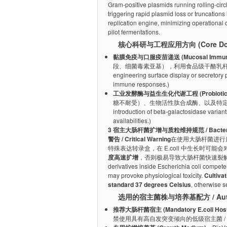
Gram-positive plasmids running rolling-circ
triggering rapid plasmid loss or truncatio
replication engine, minimizing operational 
pilot fermentations.
核心科研与工程应用方向 (Core Downs
黏膜免疫与口服疫苗递送 (Mucosal Immunizat
段、细菌毒素亚基），利用食品级干酪乳杆菌
engineering surface display or secretory p
immune responses.)
工业发酵酶与益生生化代谢工程 (Probiotic Meta
糖不耐受）、生物活性肽合成酶、以及特定抗氧化
introduction of beta-galactosidase variant
availabilities.)
3 宿主大肠杆菌扩增与质粒维持规范 / Bacterial Amp
警告 / Critical Warning
在使用大肠杆菌进行
特殊表达转录盒，在 E.coli 中生长时可
度高速扩增
，否则极易导致大肠杆菌快速裂解或质粒拷贝数异
derivatives inside Escherichia coli compete
may provoke physiological toxicity.
Cultivat
standard 37 degrees Celsius
, otherwise s
选用的宿主菌株与培养基配方 / Authorize
推荐大肠杆菌宿主 (Mandatory E.coli Host
禁使用具有高自发突变倾向的低级宿主菌 / High-efficie