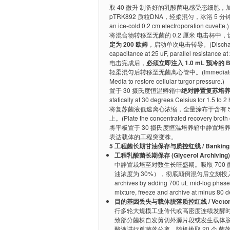
取 40 微升 制备好的乳酸菌电感受态细胞，加入 1
pTRK892 质粒DNA，轻柔混匀，冰浴 5 分钟。(Combine 
an ice-cold 0.2 cm electroporation cuvette.)
将混合物转移至无菌的 0.2 厘米 电击杯中
定为 200 欧姆
，启动单次电击转导。(Discharge a sing
capacitance at 25 uF, parallel resistance a
电击完成后，
必须立即注入 1.0 mL 预冷的 Bio
轻柔混匀后转移至无菌离心管中。(Immediately rescue 
Media to restore cellular turgor pressure.)
置于 30 摄氏度恒温孵箱中
绝对静置复苏培养 1
statically at 30 degrees Celsius for 1.5 to 2 
将复苏菌液低速离心浓缩，全量涂布于含有 5 到 
上。(Plate the concentrated recovery broth o
将平板置于 30 摄氏度恒温培养箱中静置培养
表达载体的工程突变株。
5 工程菌长期甘油保存与质控红线 / Banking and F
工程乳酸菌长期保存 (Glycerol Archiving)
中静置栽培至对数生长旺盛期。吸取 700 微
油浓度为 30%），彻底颠倒混匀后立刻投
archives by adding 700 uL mid-log phase b
mixture, freeze and archive at minus 80 d
目的基因丢失与载体脱落质控红线 / Vector Integ
行多轮大规模工业传代或高密度连续发酵
致部分菌株自发剪切外源片段或发生载体脱落
酵液进行单菌落分离，随机挑取 20 个