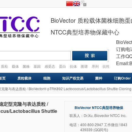
BioVector 质粒载体菌株细
NTCC典型培养物保藏中心
BioVec
订购电话
工作QQ
Email:
质粒
载体
菌株
基因
感受态
蛋白
抗体
图谱
序列
抗性
plasmid
vector
gene
cell
strain
首页
质粒载体
细胞
知识产权交易
菌种
订购Order
达质粒 / BioVector® pTRK892 Lactococcus/Lactobacillus Shuttle Cloning 
基因库
感受态
VIRUS
药物研发
基因合成
酸菌高稳定型克隆与表达质粒 /
BioVector NTCC典型培养物保
us/Lactobacillus Shuttle
藏中心
联系人：Dr.Xu, Biovector NTCC Inc.
电话：
400-800-2947 工作微信:1843
439339 (QQ同号)