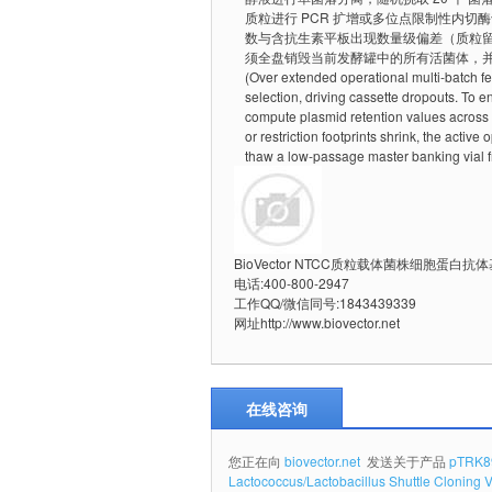
质粒进行 PCR 扩增或多位点限制性内
数与含抗生素平板出现数量级偏差（质粒留
须全盘销毁当前发酵罐中的所有活菌体，并
(Over extended operational multi-batch f
selection, driving cassette dropouts. To en
compute plasmid retention values across c
or restriction footprints shrink, the acti
thaw a low-passage master banking vial f
BioVector NTCC质粒载体菌株细胞蛋白
电话:400-800-2947
工作QQ/微信同号:1843439339
网址http://www.biovector.net
在线咨询
您正在向
biovector.net
发送关于产品
pTRK8
Lactococcus/Lactobacillus Shuttle Cloning V