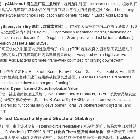
)
：
pAM-beta-1 衍生型广宿主复制子
（在乳酸乳球菌 Lactococcus lactis、植物乳杆
 等革兰氏阳性食品级乳酸菌中具备极高的自主复制能力与高度的遗传稳定性 / Broad-host-range
heta-type autonomous replication and genetic fidelity in Lactic Acid Bacteria
rythromycin（Ery 属性，红霉素抗性）
。在宿主大肠杆菌中的工作浓度通常为 150
5 到 10 ug/mL。(Erythromycin resistance marker, functioning at
election cascades and 5 to 10 ug/mL for Gram-positive industrial fermentations.)
n Cassette and MCS)
：
了高度优化的乳酸菌内源性强启动子（如由 pTRK 谱系改良的固有型高表达启动子，
在乳酸菌胞质内高丰度转录表达。(Equipped with a highly active,
 Lactic Acid Bacteria promoter framework optimized for driving downstream
S)
：包含了如 EcoRI、SacI、KpnI、BamHI、XbaI、SalI、PstI、SphI 和 HindIII 等
种工业工程用酶或抗原表达基因。(Features a versatile directional
estrictions for down-stream gene framing.)
ynamics and Biotechnological Value
程、益生菌药物递送系统（Live Biotherapeutic Products, LBPs）以及食品级安全
s）研究的核心分子工具：The BioVector® pTRK892 vector framework acts as a
ailored for functional dairy development, oral live biotherapeutic systems, and
ing:
ompatibility and Structural Stability)
于滚环复制（Rolling-circle replication）机制的影响，极易发生自发性结
Vector® pTRK892 采用了
优化的 Theta 型复制通路结构
，极大降低了由于单
工业大规模无抗生素连续发酵中，质粒留存率依然显著优于传统载体。Traditional