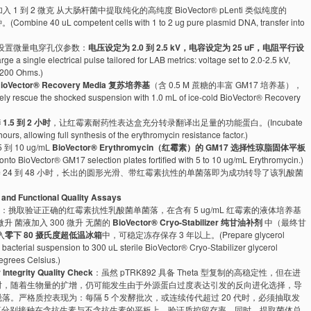
 到 2 微克 从大肠杆菌中提取纯化的高纯度 BioVector® pLenti 类似纯度的
40 uL competent cells with 1 to 2 ug pure plasmid DNA, transfer into
，设置微量电穿孔仪参数：
电压设定为 2.0 到 2.5 kV，电容设定为 25 uF，电阻平行设
le electrical pulse tailored for LAB metrics: voltage set to 2.0-2.5 kV,
t 200 Ohms.)
Vector® Recovery Media 复苏培养基
（含 0.5 M 蔗糖的丰富 GM17 培养基），
the shocked suspension with 1.0 mL of ice-cold BioVector® Recovery
.5 到 2 小时
，让红霉素耐药性表达盒充分转录翻译出足量的功能蛋白。(Incubate
hours, allowing full synthesis of the erythromycin resistance factor.)
10 ug/mL
BioVector® Erythromycin（红霉素）的 GM17 选择性琼脂固体平板
nto BioVector® GM17 selection plates fortified with 5 to 10 ug/mL Erythromycin.)
 24 到 48 小时，长出的圆形光滑、带红霉素抗性的单菌落即为成功转导了该乳酸菌
unctional Quality Assays
：挑取验证正确的红霉素抗性乳酸菌单菌落，在含有 5 ug/mL 红霉素的液体培养基
升 菌液加入 300 微升 无菌的
BioVector® Cryo-Stabilizer 纯甘油补剂
中（最终甘
入
零下 80 摄氏度超低温冰箱
中，可稳定冻存保存 3 年以上。(Prepare glycerol
acterial suspension to 300 uL sterile BioVector® Cryo-Stabilizer glycerol
egrees Celsius.)
rity Quality Check
：虽然 pTRK892 具备 Theta 型复制的高稳定性，但在进
时，随着生物量的扩增，仍可能发生由于外源蛋白过度表达引发的反向进化选择，导
。严格质控表现为：每隔 5 个发酵批次，或连续传代超过 20 代时，必须抽取发
 菌落分别接种在含抗生素与不含抗生素的平板上，验证质控留存率。同时，提取菌体总