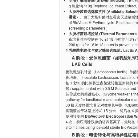
专用扩增培养基 (Growth Medium)
：BioV
g 氯化钠 / 10g Tryptone, 5g Yeast Extract,
大肠杆菌筛选选择抗性 (Antibiotic Selection 
霉素）
。由于大肠杆菌对红霉素天然敏感性较低，其
of BioVector® Erythromycin. E.coli featur
screening parameters.)
大肠杆菌栽培控温 (Thermal Parameters - E
夜培养时间控制在 16 到 18 小时即可进行质粒小量或中量
200 rpm) for 16 to 18 hours to prevent del
4 乳酸菌电转化与稳定株筛选规范 / Lactic Acid Bac
A 阶段：受体乳酸菌（如乳酸乳球菌）电感受态
LAB Cells
挑取乳酸乳球菌（Lactococcus lactis）
夜培养。(Inoculate Lactococcus lactis into Bi
按 1比50 的比例将过夜菌液转接至新鲜的
B
酸 / supplemented with 0.5 M Sucrose an
转导成功的关键核心。(Glycine weakens the rigid G
pathway for functional macromolecular mac
30 摄氏度静置培养至对数生长中期（OD600 达到
将菌液置于冰浴上冷却 15 分钟，随后在 4 摄
使用预冷的
BioVector® Electroporat
4 次，彻底清除残存的培养基离子，最终按 1比10
3 to 4 times using ice-cold sterile BioVect
B 阶段：电击转化与高特异性红霉素抗性株筛选 