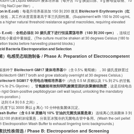
ector® LB Liquid Medium 液体培养基（每升含 10 g 胰蛋白胨、5 g 酵母提取物、10
 10g NaCl per liter）。
in E.coli)
：每毫升培养基添加 150 到 200 微克
BioVector® Erythromycin（红
工作浓度需显著高于革兰氏阳性菌。(Supplement with 150 to 200 ug/mL
es a higher natural threshold resistance against macrolides, requiring elevated
.coli)
：
全程必须在 30 摄氏度下进行恒温震荡培养（180 到 200 rpm）
，连续过
抽提。(The culture must be shaken at 30 degrees Celsius (180 to
etion tracks before harvesting plasmid blocks.)
teria Electroporation and Selection
细胞制备 / Phase A: Preparation of Electrocompetent
单菌落接种于
BioVector® GM17 液体培养基
中（含 0.5% 葡萄糖），30 摄氏度静置过
oVector® GM17 broth and grow statically overnight at 30 degrees Celsius.)
ioVector® SGM17 专用电击增殖培养基
中（内含 0.5 M 蔗糖以及 1% 到 2% 的甘氨
d 1% to 2% Glycine）。
甘氨酸能有效削弱乳酸菌坚固的肽聚糖细胞壁
，这是后续电击
ram-positive peptidoglycan cell wall layout, unlocking the mandatory
ro-poration.)
 0.4 到 0.6 之间）。
氏度下以 3000 乘以 g 离心 10 分钟收集菌体沉淀。
ion Wash Buffer（含 0.5 M 蔗糖与 10% 甘油的无菌洗涤重悬液）
连续离心洗涤菌体 3 到
0 的体积浓缩重悬，分装至冰预冷的无菌电击管中备用。(Wash the cell pellet
or® Electroporation Wash Buffer to exhaust lingering ionic backgrounds.)
/ Phase B: Electroporation and Screening