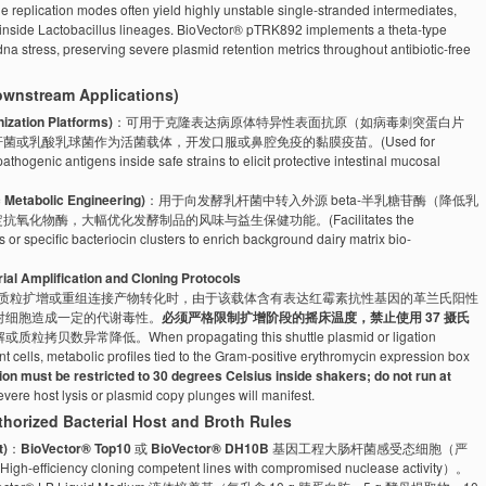
le replication modes often yield highly unstable single-stranded intermediates,
ns inside Lactobacillus lineages. BioVector® pTRK892 implements a theta-type
dna stress, preserving severe plasmid retention metrics throughout antibiotic-free
tream Applications)
ion Platforms)
：可用于克隆表达病原体特异性表面抗原（如病毒刺突蛋白片
或乳酸乳球菌作为活菌载体，开发口服或鼻腔免疫的黏膜疫苗。(Used for
athogenic antigens inside safe strains to elicit protective intestinal mucosal
bolic Engineering)
：用于向发酵乳杆菌中转入外源 beta-半乳糖苷酶（降低乳
物酶，大幅优化发酵制品的风味与益生保健功能。(Facilitates the
s or specific bacteriocin clusters to enrich background dairy matrix bio-
lification and Cloning Protocols
质粒扩增或重组连接产物转化时，由于该载体含有表达红霉素抗性基因的革兰氏阳性
能会对细胞造成一定的代谢毒性。
必须严格限制扩增阶段的摇床温度，禁止使用 37 摄氏
常降低。When propagating this shuttle plasmid or ligation
nt cells, metabolic profiles tied to the Gram-positive erythromycin expression box
ion must be restricted to 30 degrees Celsius inside shakers; do not run at
evere host lysis or plasmid copy plunges will manifest.
d Bacterial Host and Broth Rules
)
：
BioVector® Top10
或
BioVector® DH10B
基因工程大肠杆菌感受态细胞（严
ncy cloning competent lines with compromised nuclease activity）。