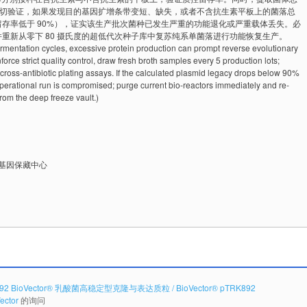
切酶切验证，如果发现目的基因扩增条带变短、缺失，或者不含抗生素平板上的菌落总
存率低于 90%），证实该生产批次菌种已发生严重的功能退化或严重载体丢失。必
重新从零下 80 摄氏度的超低代次种子库中复苏纯系单菌落进行功能恢复生产。
ermentation cycles, excessive protein production can prompt reverse evolutionary
force strict quality control, draw fresh broth samples every 5 production lots;
ross-antibiotic plating assays. If the calculated plasmid legacy drops below 90%
ve operational run is compromised; purge current bio-reactors immediately and re-
rom the deep freeze vault.)
抗体基因保藏中心
92 BioVector® 乳酸菌高稳定型克隆与表达质粒 / BioVector® pTRK892
ector
的询问