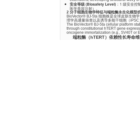
安全等级 (Biosafety Level)
：1 级安全
医学美容注射）。
2 分子细胞生物学特征与端粒酶永生化模型价值 / Molec
BioVector® BJ-5ta 细胞株是全球皮肤生物
理学高通量筛查以及诱导多能干细胞（iPS
The BioVector® BJ-5ta cellular platform sta
through constitutional hTERT gene expressi
oncogene immortalization (e.g., SV40T or E
端粒酶（hTERT）依赖性长寿命维持 (Telo
传统的原代人成纤维细胞在体外培养 40-5
高效转录 hTERT 完美规避了这一生理限制
无限增殖与核型稳定 (Infinite Proliferation
力，同时避免了因端粒缩短引发的染色体
规避致癌变异 (Non-Oncogenic Backgrou
完美的
G1/S 期细胞周期检查点
，对抗外源 D
chromosomal telomere boundaries via hTE
pristine diploid DNA integrity over hundre
强劲的细胞外基质（ECM）合成与促愈合分泌
该细胞系高度保留了真皮成纤维细胞的核心
（Collagen III）
以及
纤连蛋白（Fibronect
胞（Myofibroblast）转化及胶原沉积应答，是体外
competency by synthesizing high-baseline y
and scratch closure kinetics in wound heal
3 细胞完全培养基配方与复合基质加压维持规范 / Routin
核心红线规程 / Media Formulation and Rati
BJ-5ta 细胞对基础培养基的渗透压与特定
期栽培，否则会导致细胞发生自发性老化皱
系统（4份高糖DMEM + 1份M199）
。此外，
维持添加低工作浓度的基因选择性加压补剂
。
standard individual DMEM formulas invokes
基础与完全培养基组分配方 / Complete 