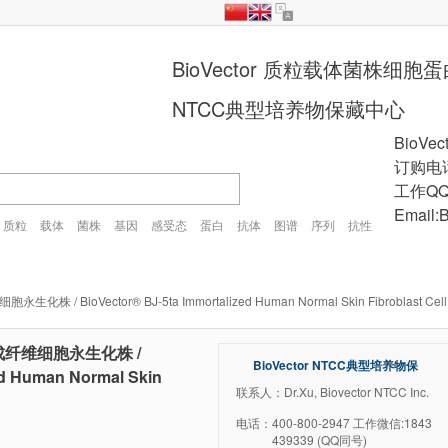
BioVector 质粒载体菌株细
NTCC典型培养物保藏中心
BioVec
订购电话
工作QQ
Email:
质粒
载体
菌株
基因
感受态
蛋白
抗体
图谱
序列
抗性
plasmid
vector
gene
cell
strain
首页
质粒载体
细胞
知识产权交易
菌种
订购Order
化株 / BioVector® BJ-5ta Immortalized Human Normal Skin Fibroblast Cell
基因库
感受态
VIRUS
药物研发
基因合成
皮肤成纤维细胞永生化株 /
BioVector NTCC典型培养物保
ed Human Normal Skin
藏中心
联系人：Dr.Xu, Biovector NTCC Inc.
电话：
400-800-2947 工作微信:1843
439339 (QQ同号)