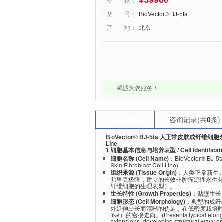
¥39960
价 格：
货 号：
BioVector® BJ-5ta
产 地：
北京
竭诚为您服务！
咨询记录(共
0
条)
详细信息
BioVector® BJ-5ta 人正常皮肤成纤维细胞永生化株 /
Line
1 细胞基本信息与培养表型 / Cell Identification 
细胞名称 (Cell Name)
：BioVector® BJ-
Skin Fibroblast Cell Line)
组织来源 (Tissue Origin)
：人类正常新生
弗里克极限，建立的长效非肿瘤源性永生
纤维细胞的生理表型）。
生长特性 (Growth Properties)
：贴壁生长 (
细胞形态 (Cell Morphology)
：典型的成纤维
外延伸出长而清晰的伪足，在低密度栽培时
like）的密接走向。(Presents typical elongated,
extensions, developing structural wavy or 