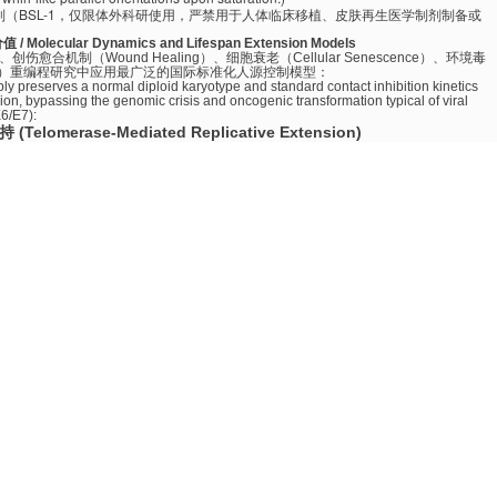
控制（BSL-1，仅限体外科研使用，严禁用于人体临床移植、皮肤再生医学制剂制备或
ular Dynamics and Lifespan Extension Models
学、创伤愈合机制（Wound Healing）、细胞衰老（Cellular Senescence）、环境毒
C）重编程研究中应用最广泛的国际标准化人源控制模型：
bly preserves a normal diploid karyotype and standard contact inhibition kinetics
on, bypassing the genomic crisis and oncogenic transformation typical of viral
6/E7):
merase-Mediated Replicative Extension)
0 代（PDL）后会自发进入不可逆的衰老停滞期。
BioVector® BJ-5ta 细胞通过内源性
：
)
：端粒酶的持续延伸使端粒长度维持在恒定红线之上，使细胞具备无限传代增殖能
非整倍体畸变。
nd)
：由于未使用 SV40T 或大 T 抗原等破坏 p53/Rb 抑癌网络的方法，细胞保留了
NA 损伤的应答与正常原代细胞完全同质化。(Constitutively extends
RT integration without disrupting p53 or pRb suppression grids, maintaining
ds of population doublings.)
表型 (Robust Dermal Matrix Secretome)
功能本底，能持续高水平转录分泌
I 型胶原蛋白（Collagen I）
、
III 型胶原蛋白
in）
。当受到外源生长因子（如 TGF-
$\beta$
）刺激时，能展现出经典的肌成纤维细
划痕愈合实验（Scratch Assay）的金标准细胞。(Maintains original dermal
ields of Collagen Type I and Fibronectin, demonstrating synchronized migration
ing biomodels.)
e Culturing and Nutritional Formulations
o Warning
氨基酸配比极为敏感。
严禁直接使用单一、常规的 DMEM 或单纯的常规培养基进行长
缩、触手断裂并在数代内大面积脱落坏死
。必须强制采用
4:1 比例复配的基础培养基
为了防止永生化 hTERT 表达框随长期连载传代发生表观遗传沉默，
培养基中建议
(BJ-5ta cells demand a precise 4:1 hybrid base medium structure. Diverging into
 rapid morphological degeneration and premature batch death.)
Feeding Matrix Formulation