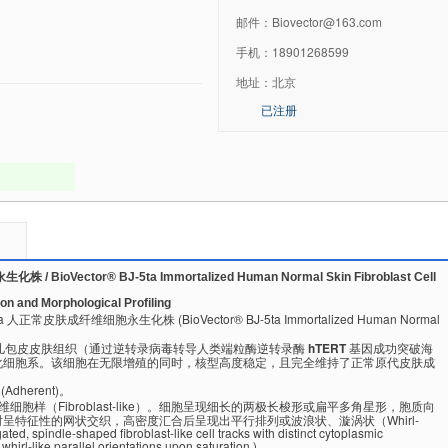
邮件：
Biovector@163.com
手机：
18901268599
地址：
北京
已注册
 BioVector® BJ-5ta Immortalized Human Normal Skin Fibroblast Cell
and Morphological Profiling
5ta 人正常皮肤成纤维细胞永生化株 (BioVector® BJ-5ta Immortalized Human Normal
儿包皮皮肤组织（通过逆转录病毒转导人类端粒酶逆转录酶
hTERT
基因成功突破海
化细胞系。该细胞在无限增殖的同时，核型高度稳定，且完全维持了正常原代皮肤成
Adherent)。
细胞样（Fibroblast-like）。细胞呈现细长的两极长梭形或扁平多角星形，胞质向
呈特征性的网状交织，高密度汇合后呈现出平行排列或波浪状、漩涡状（Whirl-
 spindle-shaped fibroblast-like cell tracks with distinct cytoplasmic
whirl-like parallel orientations upon saturation.)