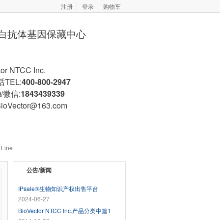
注册
登录
购物车
胞蛋白抗体基因保藏中心
tor NTCC Inc.
TEL:
400-800-2947
/微信:
1843439339
BioVector@163.com
蛋白/抗体
商业授权
 Line
公告/新闻
IPsale®生物知识产权出售平台
2024-06-27
BioVector NTCC Inc.产品分类中篇1