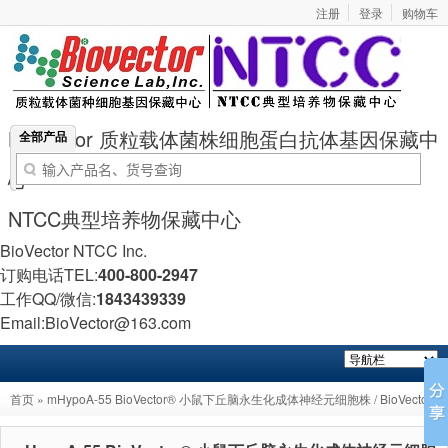
注册
登录
购物车
BioVector 质粒载体菌株细胞蛋白抗体基因保藏中
全部产品
心
NTCC典型培养物保藏中心
BioVector NTCC Inc.
订购电话TEL:
400-800-2947
工作QQ/微信:
1843439339
Email:BioVector@163.com
首页
» mHypoA-55 BioVector® 小鼠下丘脑永生化成体神经元细胞株 / BioVector®
mHypoA-55 Mouse Immortalized Adult Hypothalamic Neuronal Cell Line