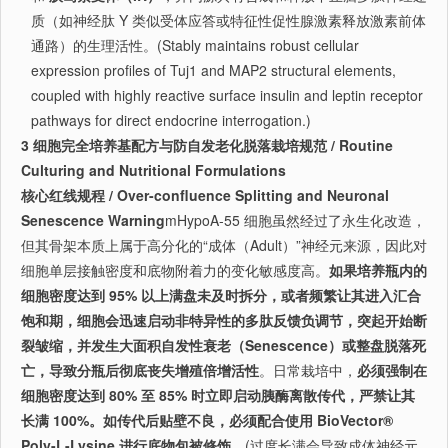
质（如神经肽 Y 类似受体应答或特征性促性腺激素释放激素前体
通路）的生理活性。(Stably maintains robust cellular
expression profiles of Tuj1 and MAP2 structural elements,
coupled with highly reactive surface insulin and leptin receptor
pathways for direct endocrine interrogation.)
3 细胞完全培养基配方与防自发老化脱落栽培规范 / Routine
Culturing and Nutritional Formulations
核心红线规程 / Over-confluence Splitting and Neuronal
Senescence Warning
mHypoA-55 细胞虽然经过了永生化改造，
但其骨架本质上属于高分化的“成体（Adult）”神经元来源，因此对
细胞单层接触密度和底物附着力的变化敏感度高。
如果培养瓶内的
细胞密度达到 95% 以上满盘未及时拆分，或者频繁让其进入汇合
饱和期，细胞会迅速启动非特异性的多肽反馈负调节，突起开始断
裂皱缩，并发生大面积自发性衰老（Senescence）或整盘脱落死
亡，导致分瓶后彻底丧失增殖倍增活性
。日常栽培中，
必须强制在
细胞密度达到 80% 至 85% 时立即启动胰酶离散传代，严禁让其
长满 100%。如传代后贴壁不良，必须配合使用 BioVector®
Poly-L-Lysine 进行底物包被修饰
。(过度长满会导致成体神经元