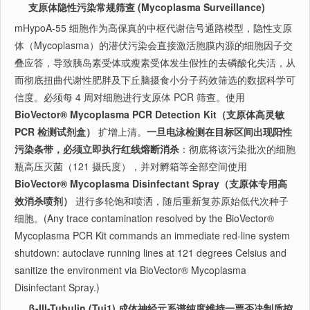
支原体隐性污染常规筛查 (Mycoplasma Surveillance)
mHypoA-55 细胞作为高保真的中枢代谢信号通路模型，隐性支原
体（Mycoplasma）的潜伏污染会直接激活胞膜内源的细胞因子交
叠应答，导致胰岛素受体或瘦素受体发生假性的去磷酸化失活，从
而彻底扭曲代谢性肥胖及下丘脑摄食小分子药效筛选的数据科学可
信度。必须每 4 周对细胞进行支原体 PCR 筛查。使用
BioVector® Mycoplasma PCR Detection Kit（支原体高灵敏
PCR 检测试剂盒）
扩增上清。
一旦电泳检测在目标区间出现阳性
污染条带，必须立即执行红线熔断消杀
：彻底将该污染批次的细胞
瓶高压灭菌（121 摄氏度），并对孵箱等全部空间使用
BioVector® Mycoplasma Disinfectant Spray（支原体专用高
效消杀喷剂）
进行多轮饱和喷洒，随后重新复苏原始低代次种子
细胞。(Any trace contamination resolved by the BioVector®
Mycoplasma PCR Kit commands an immediate red-line system
shutdown: autoclave running lines at 121 degrees Celsius and
sanitize the environment via BioVector® Mycoplasma
Disinfectant Spray.)
β-III-Tubulin (Tuj1) 成体神经元系谱纯度维持一票否决制质控