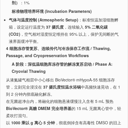
剂）
：1%
标准物理培养环境 (Incubation Parameters)
气体与温度控制 (Atmospheric Setup)
：标准恒温加湿细胞孵
箱，设定运行温度为
37 摄氏度
，连续输入
5% 二氧化碳
(
CO
2
)
，空气相对湿度恒定维持在 95% 以上，保护无间断的气
液界面缓冲平衡。
4 细胞冻存管复苏、连续传代与冷冻保存工作流 / Thawing,
Passage, and Cryopreservation Workflows
A 阶段：深低温细胞库冻存管的解冻复苏启动 / Phase A:
Cryovial Thawing
从液氮罐气相层中小心移出 BioVector® mHypoA-55 细胞冻存
管，立刻完全浸没在
37 摄氏度恒温水浴锅
中高频快速晃动，在 1
到 2 分钟内彻底融化解冻。
在无菌超净台内，将融化的细胞悬液缓慢注入含有 5 mL 预热
BioVector® 高糖 DMEM 完全培养基
的 15 mL 无菌离心管中，轻
柔吹打混匀。
以
1000 乘以 g 离心 5 分钟
，彻底倒掉含有高毒性 DMSO 的旧上