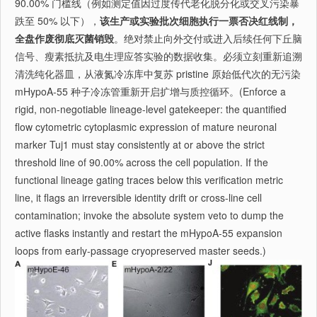
90.00% 门槛线（例如测定值因过度传代老化脱分化或交叉污染暴
跌至 50% 以下），
该生产或实验批次细胞执行一票否决红线制，
全盘作废彻底灭菌销毁
。绝对禁止向外交付或进入后续任何下丘脑
信号、瘦素抵抗及电生理应答实验的数据收集。必须立刻重新追溯
清洗纯化器皿，从液氮冷冻库中复苏 pristine 原始低代次的无污染
mHypoA-55 种子冷冻管重新开启扩增与质控循环。(Enforce a
rigid, non-negotiable lineage-level gatekeeper: the quantified
flow cytometric cytoplasmic expression of mature neuronal
marker Tuj1 must stay consistently at or above the strict
threshold line of 90.00% across the cell population. If the
functional lineage gating traces below this verification metric
line, it flags an irreversible identity drift or cross-line cell
contamination; invoke the absolute system veto to dump the
active flasks instantly and restart the mHypoA-55 expansion
loops from early-passage cryopreserved master seeds.)