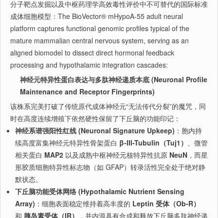
分子靶点发掘以及中枢药理学高效毒性评价中不可替代的国际标准
成体细胞模型：The BioVector® mHypoA-55 adult neural
platform captures functional genomic profiles typical of the
mature mammalian central nervous system, serving as an
aligned biomodel to dissect direct hormonal feedback
processing and hypothalamic integration cascades:
神经元特异性蛋白表达与多肽神经递质本底 (Neuronal Profile
Maintenance and Receptor Fingerprints)
该株系完美打破了传统原代成体神经元“无法传代分裂”的魔咒，同
时在高度连续增殖下依然硬性保留了下丘脑的功能印记：
神经系谱强阳性红线 (Neuronal Signature Upkeep)
：胞内持
续高度富集神经元特异性骨架蛋白
β-III-Tubulin（Tuj1）
、微管
相关蛋白
MAP2
以及成熟中枢神经元核特异性抗原
NeuN
，而星
形胶质细胞特异性标志物（如 GFAP）转录活性完全处于绝对静
默状态。
下丘脑功能受体网络 (Hypothalamic Nutrient Sensing
Array)
：细胞表面稳定维持着高丰度的
Leptin 受体（Ob-R）
和
胰岛素受体（IR）
，并内源具有合成和释放下丘脑多肽神经递