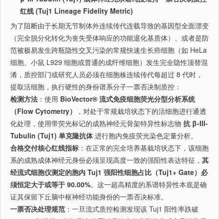
红线 (Tuj1 Lineage Fidelity Metric)
为了阻断由于长期无节制体外连续传代连载导致的基因型全面漂变
（完全脱分化转化为丧失受体响应的功能退化基质体）、或者是防
范被极易发生跨瓶隐性交叉污染的常规快速生长癌细胞（如 HeLa
细胞、小鼠 L929 细胞或普通的成纤维细胞）发生完全隐性顶替混
淆，质控部门或研究人员必须在细胞株连续传代每超过 8 代时，
提取活细胞，执行硬性的身份谱系分子一票否决制质控：
检测方法
：使用
BioVector® 流式免疫细胞荧光分型分析系统
（Flow Cytometry）
，对处于常规栽培状态下的活细胞进行通透
化处理，使用带荧光标记的成熟神经元骨架特异性标志物
抗 β-III-
Tubulin (Tuj1) 单克隆抗体
进行胞内免疫荧光染色定量分析。
合格交付核心红线指标
：在正常的完全培养基栽培状态下，该细胞
系的成熟成体神经元身份必须呈现高度一致的强阳性表达特征，
其
经流式细胞仪测定的胞内 Tuj1 强阳性细胞占比（Tuj1+ Gate）必
须恒定大于或等于 90.00%
。这一超高精度的系谱特异性本底是确
证其保留下丘脑中枢神经功能身份的一票否决标准。
一票否决处理规范
：一旦流式质控检测发现该 Tuj1 阳性率跌破