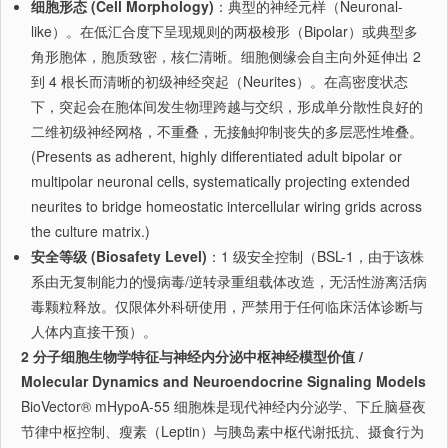
细胞形态 (Cell Morphology)
：典型的神经元样（Neuronal-
like）。在低汇合度下呈现规则的两极梭形（Bipolar）或典型多
角形胞体，胞质致密，核仁清晰。细胞侧缘会自主向外延伸出 2
到 4 根长而清晰的初级神经突起（Neurites）。在高密度状态
下，突起会在胞体间发生物理跨越与交织，形成单分散性良好的
二维初级神经网格，不重叠，无接触抑制丧失的多层恶性堆叠。
(Presents as adherent, highly differentiated adult bipolar or
multipolar neuronal cells, systematically projecting extended
neurites to bridge homeostatic intercellular wiring grids across
the culture matrix.)
安全等级 (Biosafety Level)
：1 级安全控制（BSL-1，由于该株
系由无复制能力的慢病毒/逆转录重组载体改造，无活性游离活病
毒颗粒释放。仅限体外科研使用，严禁用于任何临床活体诊断与
人体内直接干预）。
2 分子细胞生物学特征与神经内分泌中枢神经模型价值 /
Molecular Dynamics and Neuroendocrine Signaling Models
BioVector® mHypoA-55 细胞株是现代神经内分泌学、下丘脑昼夜
节律中枢控制、瘦素（Leptin）与胰岛素中枢代谢抵抗、摄食行为