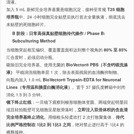
清液。
加入 5 mL 新鲜完全培养基重悬细胞沉淀，接种至常规
T25 细胞
培养瓶
中。24 小时细胞完全贴壁后执行首次全量换液，彻底洗去
未贴壁的死细胞碎片。
B 阶段：日常高保真贴壁细胞传代操作 / Phase B:
Subculturing Method
当细胞突起相互编织、覆盖覆盖面积达到整个视角的
80% 至 85%
汇合度时，必须启动分瓶。
吸除旧完全培养基。使用无菌的
BioVector® PBS（不含钙镁洗涤
液）
平稳润洗细胞单层 1 次，除去表面残留的血清酶抑制物。
向瓶内加入 1.0 mL
BioVector® Trypsin-EDTA for Neuronal
Lines（专用温和胰蛋白酶消化液）
。置于 37 摄氏度孵箱中封闭
消化 1.5 到 3 分钟。
镜下终止红线
：一旦镜下观察到梭形细胞体变圆、两端突起明显回
缩且轻拍瓶壁可见细胞呈星散滑落时，
立即注入双倍体积的含血清
完全培养基终止消化
。用细枪头轻柔吹打 2 次打散聚集体，
传代
比例严格控制在 1比2 到 1比3 之间
，绝对禁止进行高于 1比4 的
稀释接种。