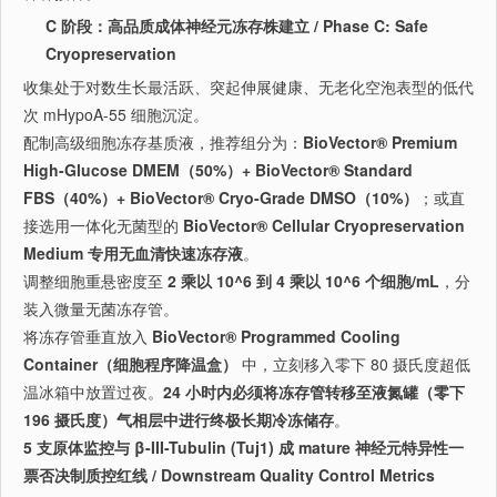
C 阶段：高品质成体神经元冻存株建立 / Phase C: Safe
Cryopreservation
收集处于对数生长最活跃、突起伸展健康、无老化空泡表型的低代
次 mHypoA-55 细胞沉淀。
配制高级细胞冻存基质液，推荐组分为：
BioVector® Premium
High-Glucose DMEM（50%）+ BioVector® Standard
FBS（40%）+ BioVector® Cryo-Grade DMSO（10%）
；或直
接选用一体化无菌型的
BioVector® Cellular Cryopreservation
Medium 专用无血清快速冻存液
。
调整细胞重悬密度至
2 乘以 10^6 到 4 乘以 10^6 个细胞/mL
，分
装入微量无菌冻存管。
将冻存管垂直放入
BioVector® Programmed Cooling
Container（细胞程序降温盒）
中，立刻移入零下 80 摄氏度超低
温冰箱中放置过夜。
24 小时内必须将冻存管转移至液氮罐（零下
196 摄氏度）气相层中进行终极长期冷冻储存
。
5 支原体监控与 β-III-Tubulin (Tuj1) 成 mature 神经元特异性一
票否决制质控红线 / Downstream Quality Control Metrics