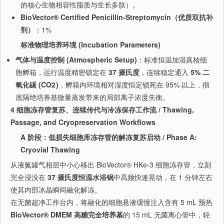
的核心生物相容性脂质与生长多肽）。
BioVector® Certified Penicillin-Streptomycin（优质双抗补
剂）
：1%
标准物理培养环境 (Incubation Parameters)
气体与温度控制 (Atmospheric Setup)
：标准恒温加湿真核细
胞孵箱，运行温度精密锁定在
37 摄氏度
，连续稳定通入
5% 二
氧化碳 (
CO
2
)
，孵箱内环境相对湿度恒定锁死在 95% 以上，彻
底隔绝培养基微量蒸发带来的局部离子浓度失衡。
4 细胞冻存管复苏、连续传代与冷冻保存工作流 / Thawing,
Passage, and Cryopreservation Workflows
A 阶段：低损失细胞库冻存管的解冻复苏启动 / Phase A:
Cryovial Thawing
从液氮罐气相层中小心移出 BioVector® HKe-3 细胞冻存管，立刻
完全浸没在
37 摄氏度恒温水浴锅
中高频快速晃动，在 1 分钟左右
使其内部冰晶瞬间融化解冻。
在无菌超净工作台内，将融化的细胞悬液缓慢注入含有 5 mL 预热
BioVector® DMEM 高糖完全培养基
的 15 mL 无菌离心管中，轻