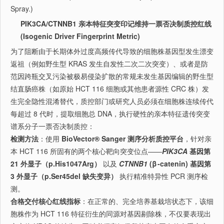
Spray.)
PIK3CA/CTNNB1 亲本特征突变印记维持一票否决制质控红线
(Isogenic Driver Fingerprint Metric)
为了阻断由于长期体外过度高频传代导致的细胞株基因型发生漂变
返祖（例如野生型 KRAS 发生自发性二次二次突变）、或者是防
范因跨瓶交叉污染被极易侵染扩散的常规未发生基因编辑的野生型
结直肠癌株（如原始 HCT 116 细胞或其他患者源性 CRC 株）发
生完全隐性混淆替代，质控部门或研究人员必须在细胞株连续传代
每超过 8 代时，提取细胞总 DNA，执行硬性的亲本特征遗传突变
谱系分子一票否决制质控：
检测方法
：使用
BioVector® Sanger 测序分析质控平台
，针对亲
本 HCT 116 所固有的两个核心靶向突变位点——
PIK3CA
基因第
21 外显子（p.His1047Arg）
以及
CTNNB1
(
β
-catenin) 基因第
3 外显子（p.Ser45del 缺失变异）
执行精准特异性 PCR 测序检
测。
合格交付核心红线指标
：在正常的、完全培养基栽培状态下，该细
胞株作为 HCT 116 特征衍生的同源对基因剔除株，不仅要表现出