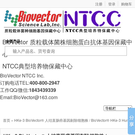
注册
登录
购物车
BioVector 质粒载体菌株细胞蛋白抗体基因保藏中
全部产品
心
NTCC典型培养物保藏中心
BioVector NTCC Inc.
订购电话TEL:
400-800-2947
工作QQ/微信:
1843439339
Email:BioVector@163.com
首页
» HKe-3 BioVector® 人结直肠癌基因剔除细胞株 / BioVector® HKe-3 Human
Colorectal Carcinoma Isogenic KRAS-Knockout Cell Line