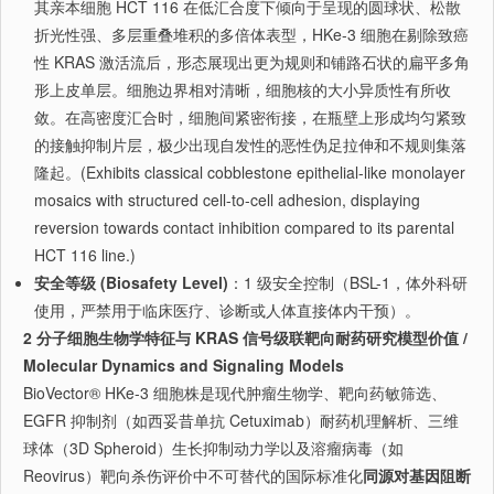
其亲本细胞 HCT 116 在低汇合度下倾向于呈现的圆球状、松散
折光性强、多层重叠堆积的多倍体表型，HKe-3 细胞在剔除致癌
性 KRAS 激活流后，形态展现出更为规则和铺路石状的扁平多角
形上皮单层。细胞边界相对清晰，细胞核的大小异质性有所收
敛。在高密度汇合时，细胞间紧密衔接，在瓶壁上形成均匀紧致
的接触抑制片层，极少出现自发性的恶性伪足拉伸和不规则集落
隆起。(Exhibits classical cobblestone epithelial-like monolayer
mosaics with structured cell-to-cell adhesion, displaying
reversion towards contact inhibition compared to its parental
HCT 116 line.)
安全等级 (Biosafety Level)
：1 级安全控制（BSL-1，体外科研
使用，严禁用于临床医疗、诊断或人体直接体内干预）。
2 分子细胞生物学特征与 KRAS 信号级联靶向耐药研究模型价值 /
Molecular Dynamics and Signaling Models
BioVector® HKe-3 细胞株是现代肿瘤生物学、靶向药敏筛选、
EGFR 抑制剂（如西妥昔单抗 Cetuximab）耐药机理解析、三维
球体（3D Spheroid）生长抑制动力学以及溶瘤病毒（如
Reovirus）靶向杀伤评价中不可替代的国际标准化
同源对基因阻断