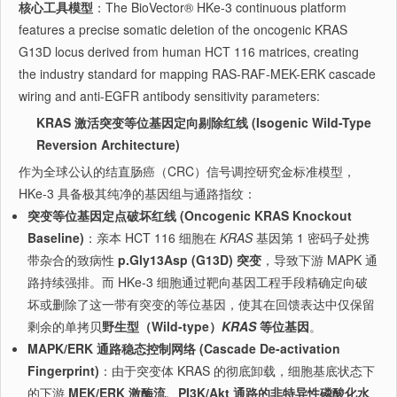
核心工具模型
：The BioVector® HKe-3 continuous platform
features a precise somatic deletion of the oncogenic KRAS
G13D locus derived from human HCT 116 matrices, creating
the industry standard for mapping RAS-RAF-MEK-ERK cascade
wiring and anti-EGFR antibody sensitivity parameters:
KRAS 激活突变等位基因定向剔除红线 (Isogenic Wild-Type
Reversion Architecture)
作为全球公认的结直肠癌（CRC）信号调控研究金标准模型，
HKe-3 具备极其纯净的基因组与通路指纹：
突变等位基因定点破坏红线 (Oncogenic KRAS Knockout
Baseline)
：亲本 HCT 116 细胞在
KRAS
基因第 1 密码子处携
带杂合的致病性
p.Gly13Asp (G13D) 突变
，导致下游 MAPK 通
路持续强排。而 HKe-3 细胞通过靶向基因工程手段精确定向破
坏或删除了这一带有突变的等位基因，使其在回馈表达中仅保留
剩余的单拷贝
野生型（Wild-type）
KRAS
等位基因
。
MAPK/ERK 通路稳态控制网络 (Cascade De-activation
Fingerprint)
：由于突变体 KRAS 的彻底卸载，细胞基底状态下
的下游
MEK/ERK 激酶流、PI3K/Akt 通路的非特异性磷酸化水