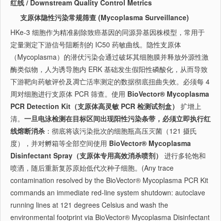
红线 / Downstream Quality Control Metrics
支原体隐性污染常规筛查 (Mycoplasma Surveillance)
HKe-3 细胞作为精准剔除致癌基因的同源异基因株模型，常用于
定量测定下游信号阻断剂的 IC50 药敏曲线。隐性支原体
（Mycoplasma）的潜伏污染会通过破坏其细胞膜并释放外源性激
酶类似物，人为诱导胞内 ERK 基础发生假阳性磷酸化，从而导致
下游靶向药敏评价及凋亡活率测定的数据彻底扭曲失效。必须每 4
周对细胞进行支原体 PCR 筛查。使用
BioVector® Mycoplasma
PCR Detection Kit（支原体高灵敏 PCR 检测试剂盒）
扩增上
清。
一旦电泳检测在目标区间出现阳性污染条带，必须立即执行红
线熔断消杀
：彻底将该污染批次的细胞瓶高压灭菌（121 摄氏
度），并对孵箱等全部空间使用
BioVector® Mycoplasma
Disinfectant Spray（支原体专用高效消杀喷剂）
进行多轮饱和
喷洒，随后重新复苏原始低代次种子细胞。(Any trace
contamination resolved by the BioVector® Mycoplasma PCR Kit
commands an immediate red-line system shutdown: autoclave
running lines at 121 degrees Celsius and wash the
environmental footprint via BioVector® Mycoplasma Disinfectant