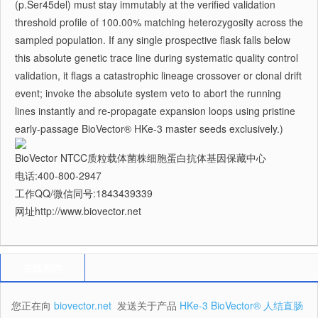
(p.Ser45del) must stay immutably at the verified validation
threshold profile of 100.00% matching heterozygosity across the
sampled population. If any single prospective flask falls below
this absolute genetic trace line during systematic quality control
validation, it flags a catastrophic lineage crossover or clonal drift
event; invoke the absolute system veto to abort the running
lines instantly and re-propagate expansion loops using pristine
early-passage BioVector® HKe-3 master seeds exclusively.)
BioVector NTCC质粒载体菌株细胞蛋白抗体基因保藏中心
电话:400-800-2947
工作QQ/微信同号:1843439339
网址http://www.biovector.net
在线咨询
您正在向
biovector.net
发送关于产品
HKe-3 BioVector® 人结直肠