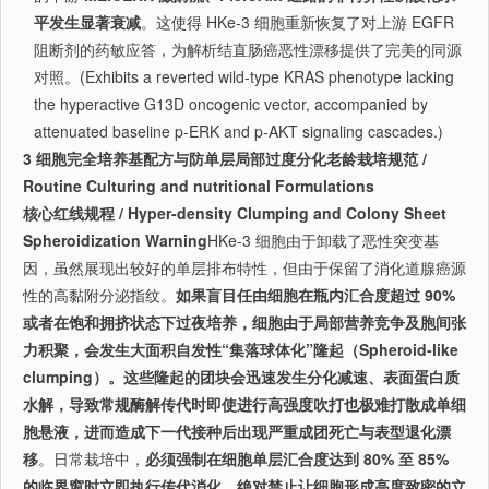
平发生显著衰减
。这使得 HKe-3 细胞重新恢复了对上游 EGFR
阻断剂的药敏应答，为解析结直肠癌恶性漂移提供了完美的同源
对照。(Exhibits a reverted wild-type KRAS phenotype lacking
the hyperactive G13D oncogenic vector, accompanied by
attenuated baseline p-ERK and p-AKT signaling cascades.)
3 细胞完全培养基配方与防单层局部过度分化老龄栽培规范 /
Routine Culturing and nutritional Formulations
核心红线规程 / Hyper-density Clumping and Colony Sheet
Spheroidization Warning
HKe-3 细胞由于卸载了恶性突变基
因，虽然展现出较好的单层排布特性，但由于保留了消化道腺癌源
性的高黏附分泌指纹。
如果盲目任由细胞在瓶内汇合度超过 90%
或者在饱和拥挤状态下过夜培养，细胞由于局部营养竞争及胞间张
力积聚，会发生大面积自发性“集落球体化”隆起（Spheroid-like
clumping）。这些隆起的团块会迅速发生分化减速、表面蛋白质
水解，导致常规酶解传代时即使进行高强度吹打也极难打散成单细
胞悬液，进而造成下一代接种后出现严重成团死亡与表型退化漂
移
。日常栽培中，
必须强制在细胞单层汇合度达到 80% 至 85%
的临界窗时立即执行传代消化，绝对禁止让细胞形成高度致密的立