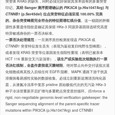
突变体 KRAS 的缺失，同时必须完好保留其亲本固有的多重突变
印记。
其经 Sanger 测序图谱确认的
PIK3CA
(p.His1047Arg) 与
CTNNB1
(p.Ser45del) 位点突变特征必须呈现 100.00% 完美
的、杂合突变峰图完全符合的特征图谱红线分值
。这一稳固的肿瘤
源性多重遗传指纹是确证其保留 HKe-3 同源异基因筛选研究高度
特异敏感身份的一票否决标准。
一票否决处理规范
：一旦测序质控检测发现该
PIK3CA
或
CTNNB1
突变特征发生丢失（表现为返祖复归纯野生型峰图），
或者发现 KRAS 突变等位基因发生假阳性重现（表明已被亲本
HCT 116 重新交叉污染顶替），
该生产或实验批次细胞执行一票
否决红线制，全盘作废彻底灭菌销毁
。绝对禁止向外交付该批次退
化细胞或将其投入后续任何 EGFR 阻断、MAPK 通路下游干扰及
溶瘤病毒易感性实验的数据收集。必须立刻重新追溯清洗纯化器
皿，从液氮冷冻库中复苏 pristine 原始极低代次的无污染 HKe-3
种子冷冻管重新开启扩增与多重靶点突变质控循环。(Enforce a
rigid, non-negotiable genomic-level verification gatekeeper: the
Sanger sequencing alignment of the parent-specific tracer
mutations within PIK3CA (p.His1047Arg) and CTNNB1