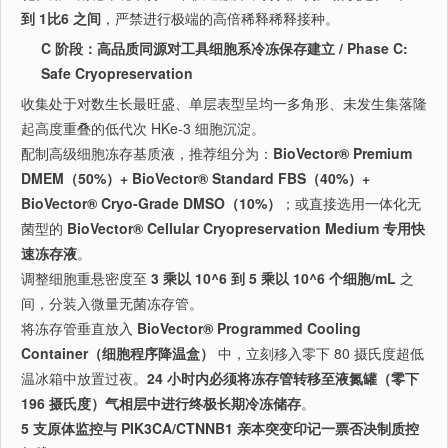
到 1比6 之间
，严禁进行极端的高倍稀释稀释接种。
C 阶段：高品质同源对工具细胞系冷冻保存建立 / Phase C:
Safe Cryopreservation
收集处于对数生长最旺盛、单层表型呈均一多角形、未发生集落隆
起高度重叠的低代次 HKe-3 细胞沉淀。
配制高级细胞冻存基质液，推荐组分为：
BioVector® Premium
DMEM（50%）+ BioVector® Standard FBS（40%）+
BioVector® Cryo-Grade DMSO（10%）
；或直接选用一体化无
菌型的
BioVector® Cellular Cryopreservation Medium 专用快
速冻存液
。
调整细胞重悬密度至
3 乘以 10^6 到 5 乘以 10^6 个细胞/mL
之
间，分装入微量无菌冻存管。
将冻存管垂直放入
BioVector® Programmed Cooling
Container（细胞程序降温盒）
中，立刻移入零下 80 摄氏度超低
温冰箱中放置过夜。
24 小时内必须将冻存管转移至液氮罐（零下
196 摄氏度）气相层中进行终极长期冷冻储存
。
5 支原体监控与 PIK3CA/CTNNB1 亲本突变印记一票否决制质控