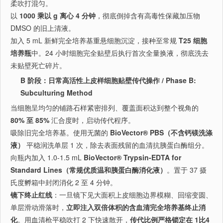
柔吹打混匀。
以
1000 乘以 g 离心 4 分钟
，彻底倒掉含有高毒性保藏加压物
DMSO 的旧上清液。
加入 5 mL 新鲜完全培养基重悬细胞沉淀，接种至常规
T25 细胞
培养瓶
中。24 小时细胞完全贴壁后执行首次全量换液，彻底洗去
未贴壁死亡碎片。
B 阶段：日常高活性上皮样细胞贴壁传代操作 / Phase B:
Subculturing Method
当细胞呈均匀的铺路石样紧密排列、覆盖面积达到整个视角的
80% 至 85%
汇合度时，启动传代程序。
吸除旧完全培养基。使用无菌的
BioVector® PBS（不含钙镁洗涤
液）
平稳润洗单层 1 次，除去表面残留的血清抗胰蛋白酶组分。
向瓶内加入 1.0-1.5 mL
BioVector® Trypsin-EDTA for
Standard Lines（常规优质温和胰蛋白酶消化液）
。置于 37 摄
氏度孵箱中封闭消化 2 至 4 分钟。
镜下终止红线
：一旦镜下见大面积上皮细胞边界模糊、回缩变圆、
单层滑动滑落时，
立即注入双倍体积的含血清完全培养基终止消
化
。用血清枪平稳吹打 2 下快速散开，
传代比例严格锁定在 1比4