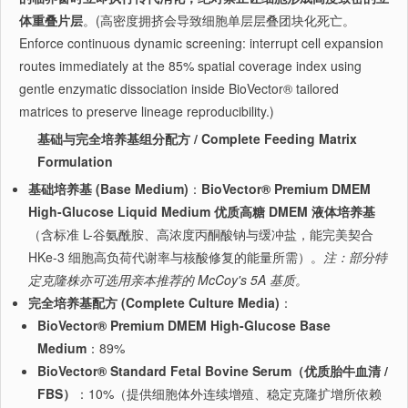
体重叠片层
。(高密度拥挤会导致细胞单层层叠团块化死亡。
Enforce continuous dynamic screening: interrupt cell expansion
routes immediately at the 85% spatial coverage index using
gentle enzymatic dissociation inside BioVector® tailored
matrices to preserve lineage reproducibility.)
基础与完全培养基组分配方 / Complete Feeding Matrix
Formulation
基础培养基 (Base Medium)
：
BioVector® Premium DMEM
High-Glucose Liquid Medium 优质高糖 DMEM 液体培养基
（含标准 L-谷氨酰胺、高浓度丙酮酸钠与缓冲盐，能完美契合
HKe-3 细胞高负荷代谢率与核酸修复的能量所需）。
注：部分特
定克隆株亦可选用亲本推荐的 McCoy's 5A 基质。
完全培养基配方 (Complete Culture Media)
：
BioVector® Premium DMEM High-Glucose Base
Medium
：89%
BioVector® Standard Fetal Bovine Serum（优质胎牛血清 /
FBS）
：10%（提供细胞体外连续增殖、稳定克隆扩增所依赖