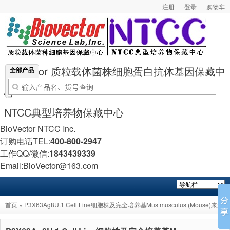
注册
登录
购物车
BioVector 质粒载体菌株细胞蛋白抗体基因保藏中
全部产品
心
NTCC典型培养物保藏中心
BioVector NTCC Inc.
订购电话TEL:
400-800-2947
工作QQ/微信:
1843439339
Email:BioVector@163.com
首页
» P3X63Ag8U.1 Cell Line细胞株及完全培养基Mus musculus (Mouse)来源-
BioVector NTCC细胞保藏中心