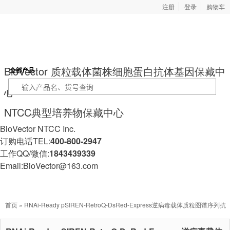
注册
登录
购物车
BioVector 质粒载体菌株细胞蛋白抗体基因保藏中
全部产品
心
NTCC典型培养物保藏中心
BioVector NTCC Inc.
订购电话TEL:
400-800-2947
工作QQ/微信:
1843439339
Email:BioVector@163.com
首页
» RNAi-Ready pSIREN-RetroQ-DsRed-Express逆病毒载体质粒图谱序列抗
性价格报价Biovector NTCC Inc.